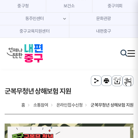
본문 내용 바로가기
주메뉴 바로가기
중구청
보건소
중구의회
동주민센터
문화관광
중구교육지원센터
내편중구
군복무청년 상해보험 지원
홈
소통참여
온라인접수신청
군복무청년 상해보험 지원