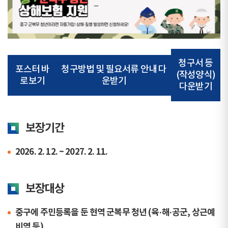
청구서 등
포스터 바
청구방법 및 필요서류 안내 다
(작성양식)
로보기
운받기
다운받기
보장기간
2026. 2. 12. ~ 2027. 2. 11.
보장대상
중구에 주민등록을 둔 현역 군복무 청년
(육·해·공군, 상근예
비역 등)