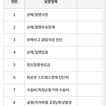
연번
보장항목
1
상해/질병사망
2
상해/질병후유장해
3
상해사고 28일이상 진단
4
상해/질병입원
5
정신질환위로금
6
외상후 스트레스장애 진단비
7
수술비/특정손발가락 수술비
8
골절(치아파절 포함)/화상발생