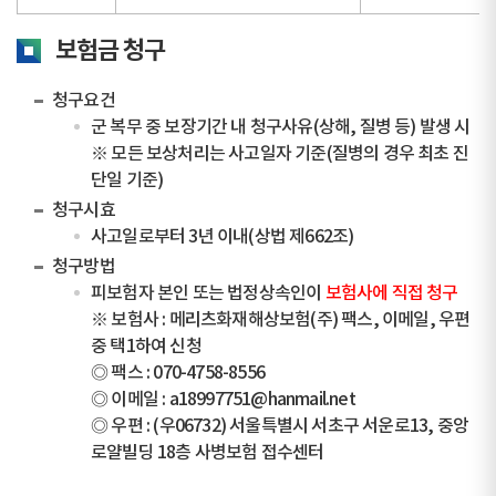
보험금 청구
청구요건
군 복무 중 보장기간 내 청구사유(상해, 질병 등) 발생 시
※ 모든 보상처리는 사고일자 기준(질병의 경우 최초 진
단일 기준)
청구시효
사고일로부터 3년 이내(상법 제662조)
청구방법
피보험자 본인 또는 법정상속인이
보험사에 직접 청구
※ 보험사 : 메리츠화재해상보험(주) 팩스, 이메일, 우편
중 택1하여 신청
◎ 팩스 : 070-4758-8556
◎ 이메일 : a18997751@hanmail.net
◎ 우편 : (우06732) 서울특별시 서초구 서운로13, 중앙
로얄빌딩 18층 사병보험 접수센터