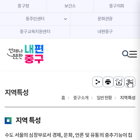
본문 내용 바로가기
주메뉴 바로가기
중구청
보건소
중구의회
동주민센터
문화관광
중구교육지원센터
내편중구
지역특성
홈
중구소개
일반현황
지역특성
지역 특성
수도 서울의 심장부로서 경제, 문화, 언론 및 유통의 중추기능이 집