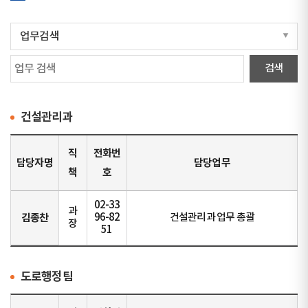
건설관리과
직
전화번
담당자명
담당업무
책
호
02-33
과
김종찬
96-82
건설관리과 업무 총괄
장
51
도로행정팀