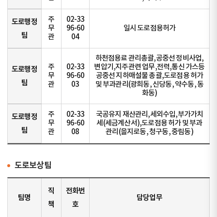
주
02-33
도로행정
무
96-60
일시 도로점용허가
팀
관
04
하천점용료 관리총괄,공중선 정비사업,
주
02-33
변압기,지주관련 업무,전력,통신 가스등
도로행정
무
96-60
공중선 지하매설물 총괄,도로점용 허가
팀
관
03
및 부과관리(광희동, 신당동, 약수동, 동
화동)
주
02-33
국공유지 재산관리,세외수입,부가가치
도로행정
무
96-60
세(세금계산서),도로점용 허가 및 부과
팀
관
08
관리(을지로동, 청구동, 중림동)
도로보상팀
직
전화번
팀명
담당업무
책
호