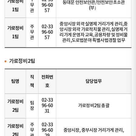
가로정비
동대문 안전보안관/안전보안초소관
무
96-60
(부）
1팀
관
57
중앙시장 외곽 실명제 거리가게 관리,중
주
02-33
가로정비
앙시장 외곽 가로적치물 관리,실명제 거
무
96-60
리가게 운영자 교육,공용차량 및 정비물
1팀
관
57
관리,도로법분야 특별사법경찰 업무
가로정비2팀
직
전화번
팀명
담당업무
책
호
02-33
가로정비
팀
96-60
가로정비2팀 총괄
장
2팀
31
주
02-33
가로정비
무
96-60
중앙시장, 중부시장 거리가게 관리,
2팀
관
29