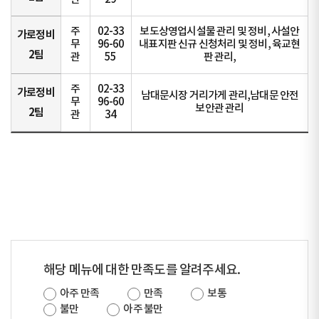
주
02-33
보도상영업시설물 관리 및 정비, 사설안
가로정비
무
96-60
내표지판 신규 신청처리 및 정비, 육교현
2팀
관
55
판 관리,
주
02-33
가로정비
남대문시장 거리가게 관리,남대문 안전
무
96-60
보안관 관리
2팀
관
34
해당 메뉴에 대한 만족도를 알려주세요.
아주 만족
만족
보통
불만
아주 불만