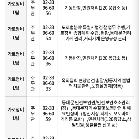
주
02-33
가로정비
무
96-60
기동반장,민원처리(120 응답소 등)
1팀
관
56
주
02-33
도로법분야 특별사법경찰 업무 수행,가
가로정비
무
96-60
로정비 종합계획 수립, 현황,동대문 거리
1팀
관
54
가게 관리,거리가게 운영규정 관리
주
02-33
가로정비
무
96-60
기동반장,민원처리(120 응답소 등)
1팀
관
36
주
02-33
가로정비
옥외집회 현장점검 총괄,명동지역 불법
무
96-60
적치물 관리,노점실명제(명동)
1팀
관
33
동대문 안전보안관/안전보안초소관리
주
02-33
(정）,동대문지역 순찰및보행안전 위해
가로정비
무
96-60
요인정비（방산시장,퇴계로 오토바이
1팀
관
59
거리등 포함 ）,민원처리(120응답소,상
담민원,생활불편 신고 등）
주
02-33