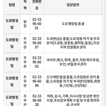
직
전화번
팀명
담당업무
책
호
02-33
도로행정
팀
96-60
도로행정팀 총괄
장
팀
01
주
02-33
도로변상금 총괄,도로점용 허가 및 부과
도로행정
무
96-60
관리(소공동,장충동,황학동,필동),지상
팀
관
07
지하 연결통로 관리
주
02-33
도로행정
과서무,예산, 회계, 총무,직원 복리후생,
무
96-60
보안, 비밀문서 관리
팀
관
02
주
02-33
신규세원 발굴 총괄,도로점용료 관리 총
도로행정
무
96-60
괄,도로점용 허가 및 부과관리(명동,회현
팀
관
06
동,다산동,신당5동)
주
02-33
의회, 감사, 기획,지시사항 및 당면 현안
도로행정
무
96-60
사항,주요업무계획 수립 및 각종 회의자
팀
관
28
료,국서무