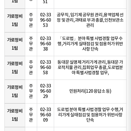
1팀
51
주
02-33
공무직, 임기제 공무원 관리,용역업체 선
가로정비
무
96-60
정 및 관리,과태료 부과 총괄,인천보관소
1팀
관
53
관리
주
02-33
「도로법」분야 특별 사법경찰 업무 수
가로정비
무
96-60
행,거리가게 실태점검 및 점용허가 위반
1팀
관
38
사항 단속
주
02-33
동대문 실명제 거리가게 관리,동대문 가
가로정비
무
96-60
로적치물 관리,집회업무 총괄,도로법분
1팀
관
58
야 특별사법경찰 업무,
주
02-33
가로정비
무
96-60
민원처리(120 응답소 등)
1팀
관
29
주
02-33
도로법 분야 특별 사법경찰 업무 수행,거
가로정비
무
96-60
리가게 실태점검 및 점용허가 위반사항
1팀
관
09
단속