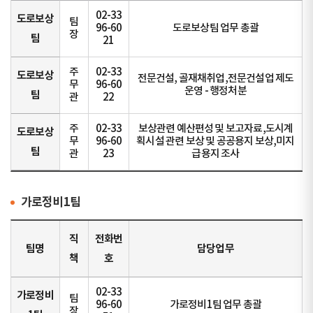
02-33
도로보상
팀
96-60
도로보상팀 업무 총괄
장
팀
21
주
02-33
도로보상
전문건설, 골재채취업,전문건설업 제도
무
96-60
운영 - 행정처분
팀
관
22
주
02-33
보상관련 예산편성 및 보고자료,도시계
도로보상
무
96-60
획시설 관련 보상 및 공공용지 보상,미지
팀
관
23
급용지 조사
가로정비1팀
직
전화번
팀명
담당업무
책
호
02-33
가로정비
팀
96-60
가로정비1팀 업무 총괄
장