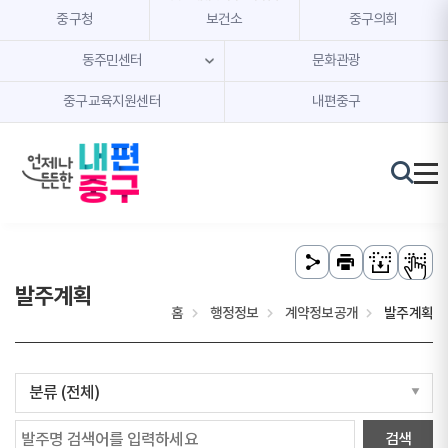
본문 내용 바로가기
주메뉴 바로가기
중구청
보건소
중구의회
동주민센터
문화관광
중구교육지원센터
내편중구
발주계획
홈
행정정보
계약정보공개
발주계획