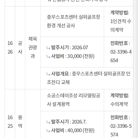
계약방법
:
충무스포츠센터 실외골프장
1인견적 수
환경 개선 공사
의계약
체육
전화번호
16
공
:
발주시기
관광
: 2026.07
26
사
02-3396-4
사업비
과
: 30,000 (천원)
654
사업개요
: 충무스포츠센터 실외골프장 인
조잔디 교체
계약방법
소공스테이조성 리모델링공
:
사 설계용역
수의계약
전화번호
16
용
:
발주시기
: 2026.7.
25
역
02-3396-5
사업비
: 40,000 (천원)
574