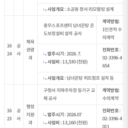
사업개요
: 소공동 청사 리모델링 설계
계약방법
:
충무스포츠센터 남녀온탕 온
1인견적 수
도보정설비 설치 공사
의계약
체육
16
공
전화번호
관광
:
발주시기
24
사
: 2026. 7.
과
02-3396-4
사업비
: 13,530 (천원)
654
사업개요
: 남녀온탕 히트펌프 설치 등
계약방법
구청사 지하주차장 등기구 교
:
체 공사
수의계약
행정
전화번호
16
공
:
발주시기
지원
: 2026.07
23
사
02-3396-4
사업비
과
: 13,160 (천원)
011