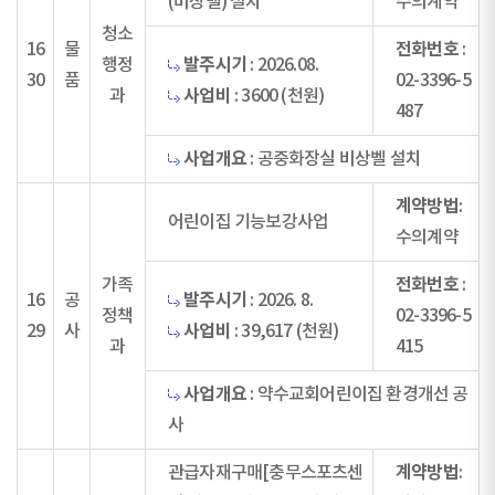
(비상벨) 설치
수의계약
청소
전화번호
16
물
:
발주시기
행정
: 2026.08.
30
품
02-3396-5
사업비
과
: 3600 (천원)
487
사업개요
: 공중화장실 비상벨 설치
계약방법
:
어린이집 기능보강사업
수의계약
전화번호
가족
:
발주시기
16
공
: 2026. 8.
정책
02-3396-5
사업비
29
사
: 39,617 (천원)
과
415
사업개요
: 약수교회어린이집 환경개선 공
사
계약방법
관급자재구매[충무스포츠센
: