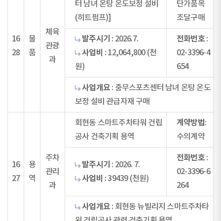
터 남녀 온탕 온도보정 설비
단가품목
(히트펌프)]
조달구매
체육
발주시기
전화번호
16
물
: 2026.7.
:
관광
사업비
28
품
: 12,064,800 (천
02-3396-4
과
원)
654
사업개요
: 충무스포츠센터 남녀 온탕 온도
보정 설비 관급자재 구매
계약방법
회현동 스마트주차타워 건립
:
공사 건축기획 용역
수의계약
전화번호
주차
:
발주시기
16
용
: 2026. 7.
관리
02-3396-6
사업비
27
역
: 39439 (천원)
과
264
사업개요
: 회현동 뉴빌리지 스마트주차타
워 건립공사 관련 건축기획 용역