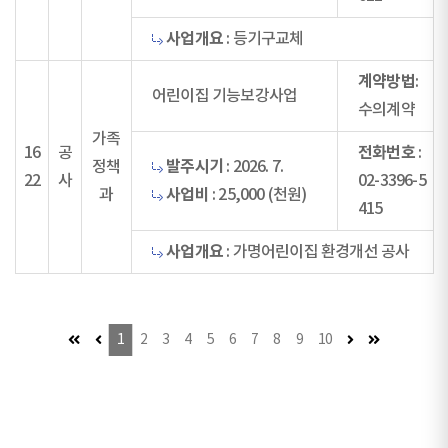
사업개요
: 등기구교체
계약방법
:
어린이집 기능보강사업
수의계약
가족
전화번호
16
공
:
발주시기
정책
: 2026. 7.
22
사
02-3396-5
사업비
과
: 25,000 (천원)
415
사업개요
: 가명어린이집 환경개선 공사
첫 페이지 (이동불가)
이전 페이지 (이동불가)
다음 페이지
마지막 페이
1
2
3
4
5
6
7
8
9
10