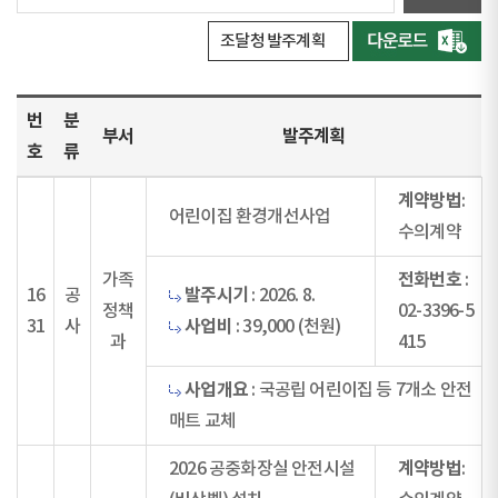
조달청 발주계획
번
분
부서
발주계획
호
류
계약방법
:
어린이집 환경개선사업
수의계약
전화번호
가족
:
발주시기
16
공
: 2026. 8.
정책
02-3396-5
사업비
31
사
: 39,000 (천원)
과
415
사업개요
: 국공립 어린이집 등 7개소 안전
매트 교체
계약방법
2026 공중화장실 안전시설
: