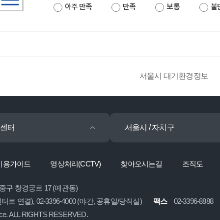
아주 만족
만족
보통
불
서울시 대기환경정보
센터
서울시 / 자치구
이용가이드
영상처리(CCTV)
찾아오시는길
조직도
 중구 창경궁로 17 (예관동)
콜센터로 연결), 02-3396-4000 (야간, 공휴일/당직실)
팩스
02-3396-8888
ice. ALL RIGHTS RESERVED.