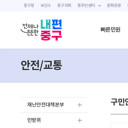
중구청
보건소
중구의회
동주민센터
문화관광
빠른민원
안전/교통
구민
재난안전대책본부
민방위