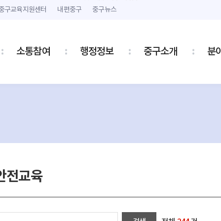
본문 내용 바로가기
주메뉴 바로가기
중구교육지원센터
내편중구
중구뉴스
소통참여
행정정보
중구소개
분
안전교육