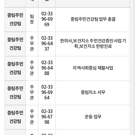
02-33
중림주민
팀
96-69
중림주민건강팀 업무 총괄
장
건강팀
69
주
02-33
중림주민
한의사,보건지소 주민건강증진사업 기
무
96-64
획,보건지소 한방진료
건강팀
관
37
주
02-33
중림주민
무
96-64
지역사회중심 재활사업
건강팀
관
88
주
02-33
중림주민
무
96-69
중림지소 서무
건강팀
관
64
주
02-33
중림주민
무
96-67
운동 업무
건강팀
관
98