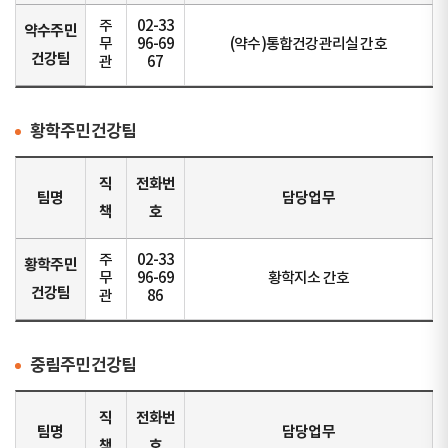
주
02-33
약수주민
무
96-69
(약수)통합건강관리실 간호
건강팀
관
67
황학주민건강팀
직
전화번
팀명
담당업무
책
호
주
02-33
황학주민
무
96-69
황학지소 간호
건강팀
관
86
중림주민건강팀
직
전화번
팀명
담당업무
책
호