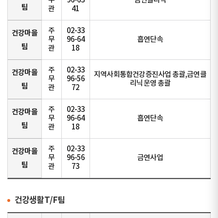
무
96-63
금연클리닉
팀
관
41
주
02-33
건강마을
무
96-64
흡연단속
팀
관
18
주
02-33
건강마을
지역사회통합건강증진사업 총괄,금연클
무
96-56
리닉 운영 총괄
팀
관
72
주
02-33
건강마을
무
96-64
흡연단속
팀
관
18
주
02-33
건강마을
무
96-56
금연사업
팀
관
73
건강생활T/F팀