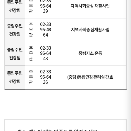
주
02-33
중림주민
무
96-64
지역사회중심 재활사업
건강팀
관
39
주
02-33
중림주민
무
96-48
지역사회중심재활사업
건강팀
관
64
주
02-33
중림주민
무
96-64
중림지소 운동
건강팀
관
43
주
02-33
중림주민
무
96-64
(중림)통합건강관리실 간호
건강팀
관
36