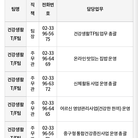
직
전화번
팀명
담당업무
책
호
02-33
건강생활
팀
96-56
건강생활TF팀 업무 총괄
장
T/F팀
75
주
02-33
건강생활
무
96-64
온라인 맛있는 집밥 운영
T/F팀
관
69
주
02-33
건강생활
무
96-63
신체활동 사업 운영 총괄
T/F팀
관
72
주
02-33
건강생활
무
96-64
어르신 영양관리사업(건강한 한끼) 운영
T/F팀
관
65
주
02-33
건강생활
무
96-56
중구형 통합건강증진사업 운영 총괄