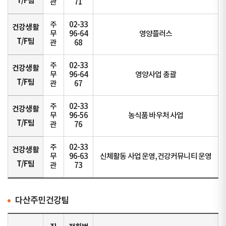
T/F팀
관
71
주
02-33
건강생활
무
96-64
영양플러스
T/F팀
관
68
주
02-33
건강생활
무
96-64
영양사업 총괄
T/F팀
관
67
주
02-33
건강생활
무
96-56
농식품 바우처 사업
T/F팀
관
76
주
02-33
건강생활
무
96-63
신체활동 사업 운영,건강커뮤니티 운영
T/F팀
관
73
다산주민건강팀