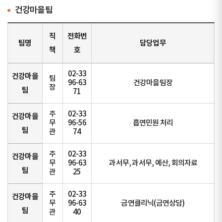
건강마을팀
직
전화번
팀명
담당업무
책
호
02-33
건강마을
팀
96-63
건강마을팀장
장
팀
71
주
02-33
건강마을
무
96-56
흡연민원 처리
팀
관
74
주
02-33
건강마을
무
96-63
과 서무,과 서무, 예산, 회의자료
팀
관
25
주
02-33
건강마을
무
96-63
금연클리닉(금연상담)
팀
관
40