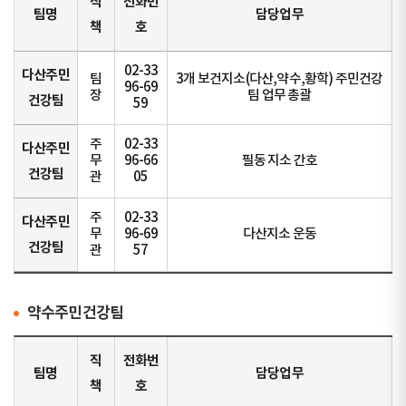
직
전화번
팀명
담당업무
책
호
02-33
다산주민
팀
3개 보건지소(다산,약수,황학) 주민건강
96-69
장
팀 업무 총괄
건강팀
59
주
02-33
다산주민
무
96-66
필동 지소 간호
건강팀
관
05
주
02-33
다산주민
무
96-69
다산지소 운동
건강팀
관
57
약수주민건강팀
직
전화번
팀명
담당업무
책
호