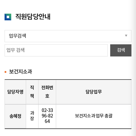
직원담당안내
보건지소과
직
전화번
담당자명
담당업무
책
호
02-33
과
송혜정
96-82
보건지소과 업무 총괄
장
64