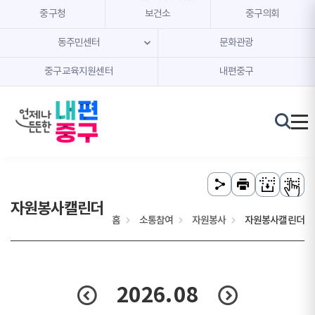
본문 내용 바로가기
주메뉴 바로가기
중구청
보건소
중구의회
동주민센터
문화관광
중구교육지원센터
내편중구
자원봉사캘린더
홈
소통참여
자원봉사
자원봉사캘린더
2026.
08