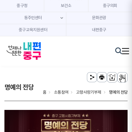
본문 내용 바로가기
주메뉴 바로가기
중구청
보건소
중구의회
동주민센터
문화관광
중구교육지원센터
내편중구
명예의 전당
홈
소통참여
고향사랑기부제
명예의 전당