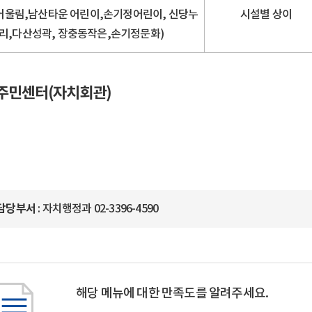
,어울림,남산타운 어린이,손기정어린이, 신당누
시설별 상이
리,다산성곽, 장충동작은,손기정문화)
주민센터(자치회관)
담당부서
: 자치행정과 02-3396-4590
해당 메뉴에 대한 만족도를 알려주세요.