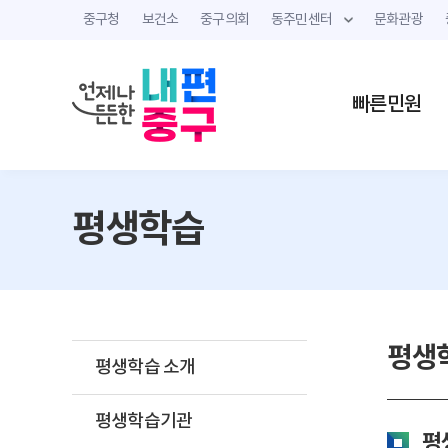
중구청
보건소
중구의회
동주민센터
문화관광
빠른민원
평생학습
평생
평생학습 소개
평생학습기관
평