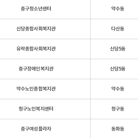
중구청소년센터
약수동
신당종합사회복지관
다산동
유락종합사회복지관
신당5동
중구장애인복지관
신당5동
약수노인종합복지관
약수동
청구노인복지센터
청구동
중구여성플라자
동화동