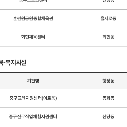
충무스포츠센터
신당동
훈련원공원종합체육관
을지로동
회현체육센터
회현동
육·복지시설
기관명
행정동
중구교육지원센터(이로움)
동화동
중구진로직업체험지원센터
신당동