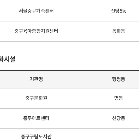
서울중구가족센터
신당5동
중구육아종합지원센터
동화동
화시설
기관명
행정동
중구문화원
명동
충무아트센터
신당동
중구구립도서관