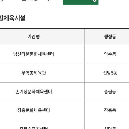
활체육시설
기관명
행정동
남산타운문화체육센터
약수동
무학봉체육관
신당5동
손기정문화체육센터
중림동
장충문화체육센터
장충동