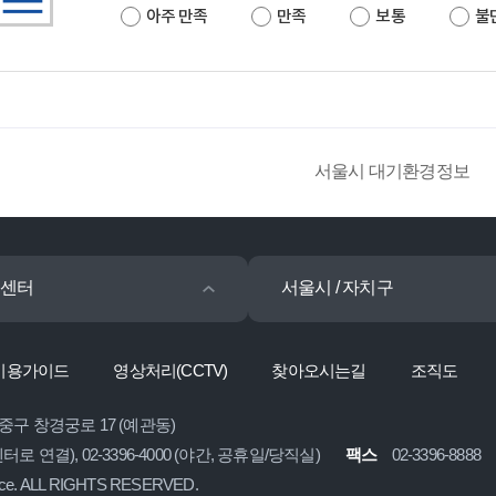
아주 만족
만족
보통
불
서울시 대기환경정보
센터
서울시 / 자치구
이용가이드
영상처리(CCTV)
찾아오시는길
조직도
 중구 창경궁로 17 (예관동)
콜센터로 연결), 02-3396-4000 (야간, 공휴일/당직실)
팩스
02-3396-8888
ice. ALL RIGHTS RESERVED.