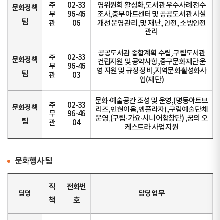
주
02-33
영위원회 활성화,도서관 우수사례 전수
문화정책
무
96-46
조사,충무아트센터 및 공공도서관 시설
팀
관
06
개선 운영관리 ,및 재난, 안전, 소방안전
관리
공공도서관 종합계획 수립,구립도서관
주
02-33
문화정책
건립지원 및 공약사항,중구문화재단 운
무
96-46
영 지원 및 규정 정비,지역문화활성화사
팀
관
03
업(재단)
문화·예술공간 조성 및 운영,(명동아트브
주
02-33
문화정책
리즈,인현이음,엠플라자),구립예술단체
무
96-46
운영,(구립·가요·시니어합창단) ,꿈의 오
팀
관
04
케스트라 사업 지원
문화행사팀
직
전화번
팀명
담당업무
책
호