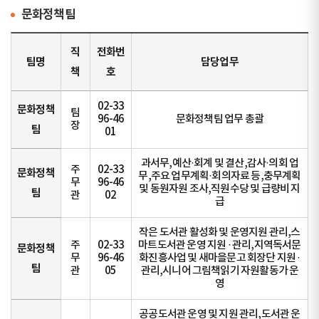
문화정책팀
직
전화번
팀명
담당업무
책
호
02-33
문화정책
팀
96-46
문화정책팀 업무 총괄
장
팀
01
과서무,예산·회계 및 결산,감사·의회 업
주
02-33
문화정책
무,주요 업무계획·회의자료 등,충무계획
무
96-46
및 동원자원 조사,직원수당 및 급량비 지
팀
관
02
급
작은 도서관 활성화 및 운영지원 관리,스
주
02-33
마트도서관 운영 지원 · 관리,지역독서문
문화정책
무
96-46
화진흥사업 및 새마을문고 회장단 지원 ·
팀
관
05
관리,시니어 그림책읽기 자원활동가 운
영
공공도서관 운영 및 지원 관리,도서관 운