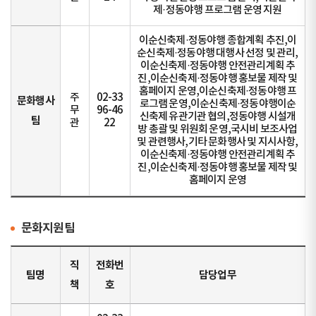
제·정동야행 프로그램 운영 지원
이순신축제·정동야행 종합계획 추진,이
순신축제·정동야행 대행사 선정 및 관리,
이순신축제·정동야행 안전관리계획 추
진,이순신축제·정동야행 홍보물 제작 및
홈페이지 운영,이순신축제·정동야행 프
주
02-33
문화행사
로그램 운영,이순신축제·정동야행이순
무
96-46
신축제 유관기관 협의,정동야행 시설개
팀
관
22
방 총괄 및 위원회 운영,국시비 보조사업
및 관련행사,기타 문화행사 및 지시사항,
이순신축제·정동야행 안전관리계획 추
진,이순신축제·정동야행 홍보물 제작 및
홈페이지 운영
문화지원팀
직
전화번
팀명
담당업무
책
호