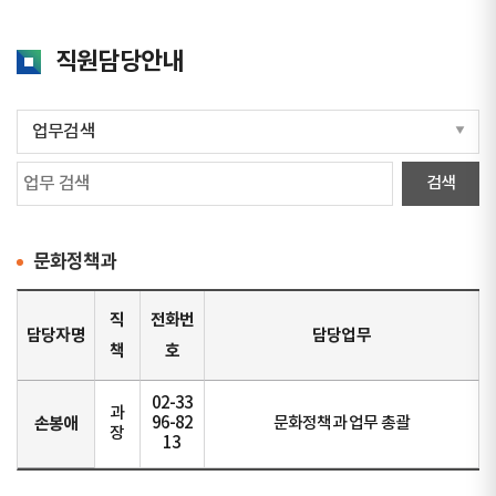
직원담당안내
문화정책과
직
전화번
담당자명
담당업무
책
호
02-33
과
손봉애
96-82
문화정책과 업무 총괄
장
13