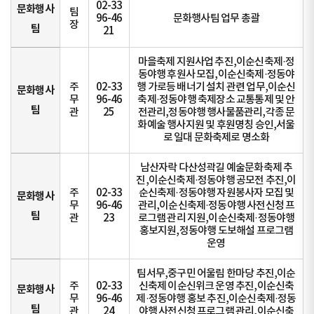
02-33
문화행사
팀
96-46
문화행사팀 업무 총괄
장
팀
21
마을축제 지원사업 추진,이순신축제·정
동야행 후원사 모집,이순신축제·정동야
주
02-33
행 가로등 배너기 설치 관련 업무,이순신
문화행사
무
96-46
축제·정동야행 축제장소 교통통제 및 안
팀
관
25
전관리,정동야행 행사물품관리,각종 문
화예술 행사지원 및 후원명칭 승인,서울
로 일대 문화축제로 명소화
남산자락 다산성곽길 예술문화축제 추
진,이순신축제·정동야행 공모전 추진,이
주
02-33
순신축제·정동야행 자원봉사자 모집 및
문화행사
무
96-46
관리,이순신축제·정동야행 사전신청 프
팀
관
23
로그램 관리 지원,이순신축제·정동야행
홍보지원,정동야행 도보해설 프로그램
운영
팀서무,중구민 어울림 한마당 추진,이순
주
02-33
신축제 이순신위크 운영 추진,이순신축
문화행사
무
96-46
제·정동야행 홍보 추진,이순신축제·정동
팀
관
24
야행 사전신청 프로그램 관리,이순신축