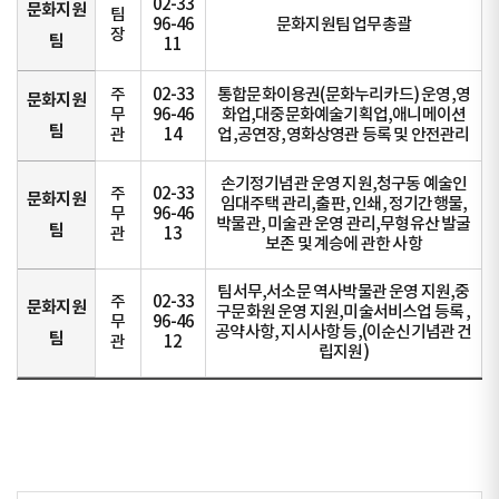
02-33
문화지원
팀
96-46
문화지원팀 업무총괄
장
팀
11
주
02-33
통합문화이용권(문화누리카드) 운영,영
문화지원
무
96-46
화업,대중문화예술기획업,애니메이션
팀
관
14
업,공연장,영화상영관 등록 및 안전관리
손기정기념관 운영 지원,청구동 예술인
주
02-33
문화지원
임대주택 관리,출판, 인쇄, 정기간행물,
무
96-46
박물관, 미술관 운영 관리,무형유산 발굴
팀
관
13
보존 및 계승에 관한 사항
팀서무,서소문 역사박물관 운영 지원,중
주
02-33
문화지원
구문화원 운영 지원,미술서비스업 등록 ,
무
96-46
공약사항, 지시사항 등,(이순신기념관 건
팀
관
12
립지원)