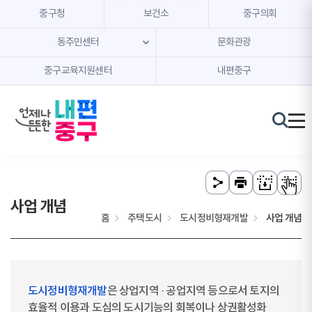
본문 내용 바로가기
주메뉴 바로가기
중구청
보건소
중구의회
동주민센터
문화관광
중구교육지원센터
내편중구
사업 개념
홈
주택도시
도시정비형재개발
사업 개념
도시정비형재개발
은 상업지역 · 공업지역 등으로서 토지의
효율적 이용과 도심의 도시기능의 회복이나 상권활성화