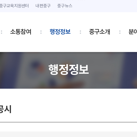
본문 내용 바로가기
주메뉴 바로가기
중구교육지원센터
내편중구
중구뉴스
소통참여
행정정보
중구소개
분
행정정보
공시