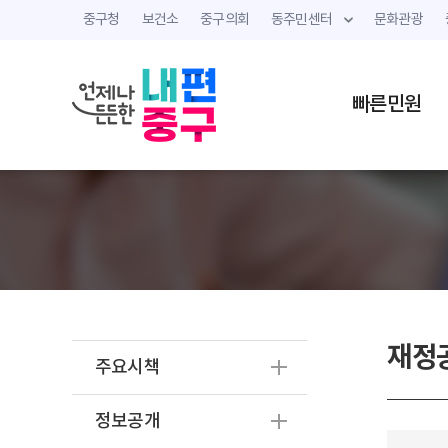
중구청
보건소
중구의회
동주민센터
문화관광
빠른민원
재정
주요시책
정보공개