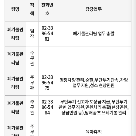
직
전화번
팀명
담당업무
책
호
02-33
폐기물관
팀
96-54
폐기물관리팀 업무 총괄
장
리팀
81
주
폐기물관
무
리팀
관
주
02-33
폐기물관
행정차량 관리.순찰,무단투기단속,차량
무
96-54
업무지원,청소 현장민원
리팀
관
75
주
02-33
무단투기 신고자 포상금 지급,무단투기
폐기물관
무
96-54
관련 업무 직원,민원처리 총괄(현장민원,
리팀
관
84
상담민원 등),담배꽁초 쓰레기통 관리
주
폐기물관
무
육아휴직