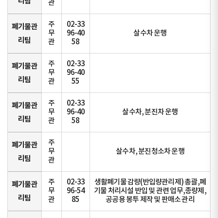
리팀
관
주
02-33
폐기물관
무
96-40
살수차 운행
리팀
관
58
주
02-33
폐기물관
무
96-40
리팀
관
55
주
02-33
폐기물관
무
96-40
살수차, 분진차 운행
리팀
관
58
주
폐기물관
무
살수차, 분진청소차 운행
리팀
관
주
02-33
생활폐기물 감량(반입량관리제) 총괄,폐
폐기물관
무
96-54
기물 처리시설 반입 및 관련 업무,종량제,
리팀
관
85
공공용 봉투 제작 및 판매소 관리