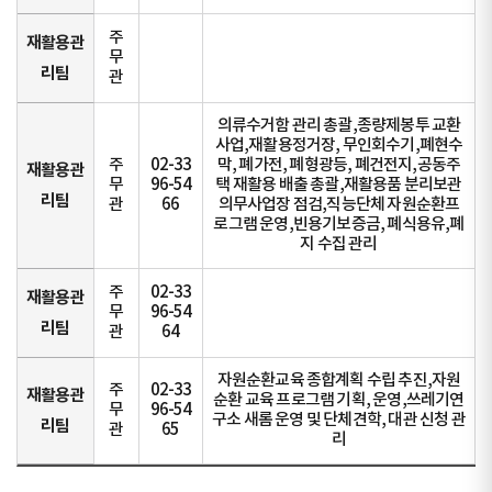
주
재활용관
무
리팀
관
의류수거함 관리 총괄,종량제봉투 교환
사업,재활용정거장, 무인회수기,폐현수
주
02-33
막, 폐가전, 폐형광등, 폐건전지,공동주
재활용관
무
96-54
택 재활용 배출 총괄,재활용품 분리보관
리팀
관
66
의무사업장 점검,직능단체 자원순환프
로그램 운영,빈용기보증금, 폐식용유,폐
지 수집 관리
주
02-33
재활용관
무
96-54
리팀
관
64
자원순환교육 종합계획 수립 추진,자원
주
02-33
재활용관
순환 교육 프로그램 기획, 운영,쓰레기연
무
96-54
구소 새롬 운영 및 단체견학, 대관 신청 관
리팀
관
65
리