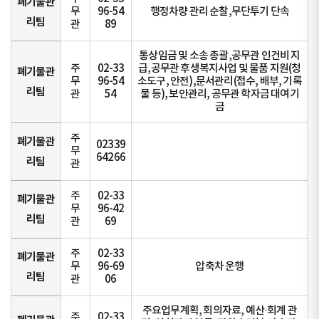
폐기물관
무
96-54
행정차량 관리 순찰,무단투기 단속
리팀
관
89
통상임금 및 소송 총괄,공무관 인건비 지
주
02-33
급,공무관 후생복지사업 및 물품 지원(청
폐기물관
무
96-54
소도구, 안전),문서관리(접수, 배부, 기록
리팀
관
54
물 등), 보안관리, 공무관 학자금 대여기
금
주
폐기물관
02339
무
64266
리팀
관
주
02-33
폐기물관
무
96-42
리팀
관
69
주
02-33
폐기물관
무
96-69
압축차 운행
리팀
관
06
주요업무계획, 회의자료, 예산·회계 관
주
02-33