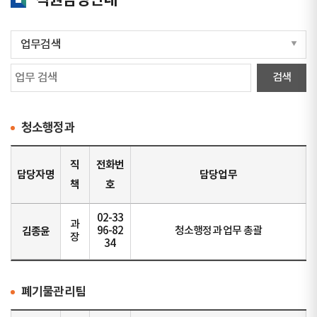
직원담당안내
청소행정과
직
전화번
담당자명
담당업무
책
호
02-33
과
김종윤
96-82
청소행정과 업무 총괄
장
34
폐기물관리팀