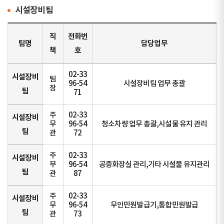
시설장비팀
직
전화번
팀명
담당업무
책
호
02-33
시설장비
팀
96-54
시설장비팀 업무 총괄
장
팀
71
주
02-33
시설장비
무
96-54
청소차량 업무 총괄,시설물 유지 관리
팀
관
72
주
02-33
시설장비
무
96-54
공중화장실 관리,기타 시설물 유지관리
팀
관
87
주
02-33
시설장비
무
96-54
무인민원발급기,통합민원발급
팀
관
73