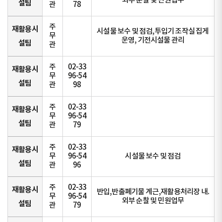
외부 순찰 및 민원업무
설팀
관
78
주
재활용시
시설물 보수 및 점검,투입기 조작실 집게
무
운영, 기전시설물 관리
설팀
관
주
02-33
재활용시
무
96-54
설팀
관
98
주
02-33
재활용시
무
96-54
설팀
관
79
주
02-33
재활용시
무
96-54
시설물 보수 및 점검
설팀
관
96
주
02-33
재활용시
반입,반출폐기물 계근,재활용처리장 내.
무
96-54
외부 순찰 및 민원업무
설팀
관
79