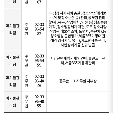
리팀
관
07
구청장 지시사항 총괄, 청소작업(폐기물
수거 및 청소순찰 등) 관리,공무관 관리
(인사, 복무, 작업배치, 안전 등) 청소종합
주
02-33
폐기물관
계획, 청소행정체계 개편 ,도로 청소차량
무
96-54
작업관리(물청소차, 노면차, 분진차),동
리팀
관
82
청소행정 종합평가,서울365기동대 관
리(작업지시 및 복무),가로휴지통 관리,
사업장폐기물 신규 발굴
주
02-33
폐기물관
시간선택제임기제 인건비,클린코디 관
무
96-54
리,서울365기동대 관리
리팀
관
59
주
02-33
폐기물관
무
96-40
공무관 노조사무실 지부장
리팀
관
46
주
02-33
폐기물관
무
96-40
리팀
관
55