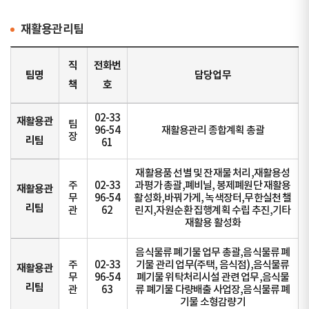
재활용관리팀
직
전화번
팀명
담당업무
책
호
02-33
재활용관
팀
96-54
재활용관리 종합계획 총괄
장
리팀
61
재활용품 선별 및 잔재물 처리,재활용성
주
02-33
과평가 총괄,폐비닐, 봉제폐원단 재활용
재활용관
무
96-54
활성화,바꿔가게, 녹색장터,무한실천 챌
리팀
관
62
린지,자원순환 집행계획 수립 추진,기타
재활용 활성화
음식물류 폐기물 업무 총괄,음식물류 폐
주
02-33
기물 관리 업무(주택, 음식점),음식물류
재활용관
무
96-54
폐기물 위탁처리시설 관련 업무,음식물
리팀
관
63
류 폐기물 다량배출 사업장,음식물류 폐
기물 소형감량기