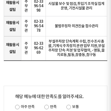
주
02-33
재활용시
시설물 보수 및 점검,투입기 조작실 집게
무
96-54
운영, 기전시설물 관리
설팀
관
98
주
02-33
재활용시
무
96-54
불법주정차 의견진술 접수관리
설팀
관
78
부설주차장 단속계획 수립, 전수조사 총
주
02-33
재활용시
괄,기계식 주차장치 관련 업무 지원,부설
무
96-62
주차장 단속·처분 및 업무협의, - 명동,을
설팀
관
69
지로동,필동,장충동,청구동
해당 메뉴에 대한 만족도를 알려주세요.
아주 만족
만족
보통