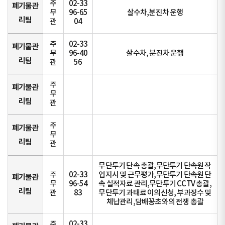
주
02-33
폐기물관
무
96-65
살수차,분진차 운행
리팀
관
04
주
02-33
폐기물관
무
96-40
살수차, 분진차 운행
리팀
관
56
주
폐기물관
무
리팀
관
주
폐기물관
무
리팀
관
무단투기 단속 총괄,무단투기 단속원 작
주
02-33
업지시 및 근무평가,무단투기 단속원 단
폐기물관
무
96-54
속 실적자료 관리,무단투기 CCTV 총괄,
리팀
관
83
무단투기 과태료 이의신청, 부과징수 및
체납관리,담배꽁초와의 전쟁 총괄
주
02-33