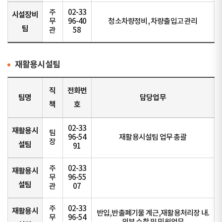
주
02-33
시설장비
무
96-40
청소차량정비, 차량출입고 관리
팀
관
58
재활용시설팀
직
전화번
팀명
담당업무
책
호
02-33
재활용시
팀
96-54
재활용시설팀 업무 총괄
장
설팀
91
주
02-33
재활용시
무
96-55
설팀
관
07
주
02-33
재활용시
반입,반출폐기물 계근,재활용처리장 내.
무
96-54