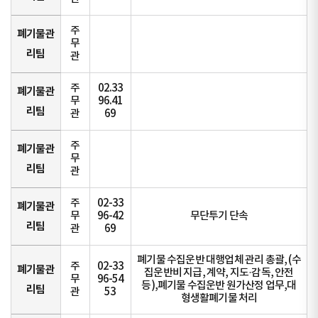
주
폐기물관
무
리팀
관
주
02.33
폐기물관
무
96.41
리팀
관
69
주
폐기물관
무
리팀
관
주
02-33
폐기물관
무
96-42
무단투기 단속
리팀
관
69
폐기물 수집운반 대행업체 관리 총괄, (수
주
02-33
폐기물관
집운반비 지급, 계약, 지도·감독, 안전
무
96-54
등),폐기물 수집운반 원가산정 업무,대
리팀
관
53
형생활폐기물 처리