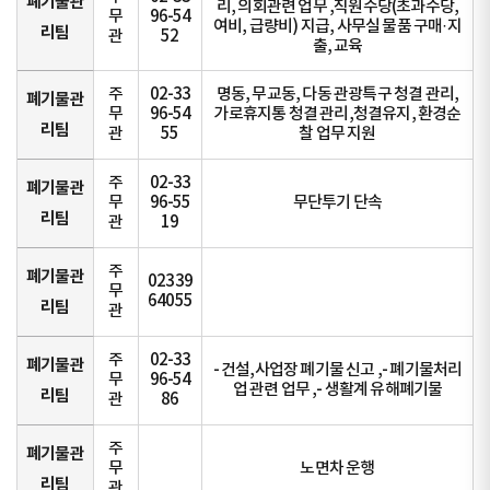
폐기물관
리, 의회관련 업무 ,직원수당(초과수당,
무
96-54
여비, 급량비) 지급, 사무실 물품 구매·지
리팀
관
52
출, 교육
주
02-33
명동, 무교동, 다동 관광특구 청결 관리,
폐기물관
무
96-54
가로휴지통 청결 관리,청결유지, 환경순
리팀
관
55
찰 업무 지원
주
02-33
폐기물관
무
96-55
무단투기 단속
리팀
관
19
주
폐기물관
02339
무
64055
리팀
관
주
02-33
폐기물관
- 건설,사업장 폐기물 신고 ,- 폐기물처리
무
96-54
업 관련 업무 ,- 생활계 유해폐기물
리팀
관
86
주
폐기물관
무
노면차 운행
리팀
관