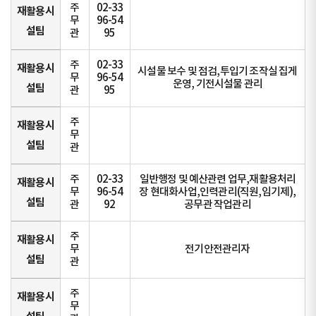
주
02-33
재활용시
무
96-54
설팀
관
95
주
02-33
재활용시
시설물 보수 및 점검,투입기 조작실 집게
무
96-54
운영, 기전시설물 관리
설팀
관
95
주
재활용시
무
설팀
관
주
02-33
일반행정 및 예산관련 업무,재활용처리
재활용시
무
96-54
장 현대화사업,인력관리(직원,임기제),
설팀
관
92
공무관 작업관리
주
재활용시
무
전기안전관리자
설팀
관
주
재활용시
무