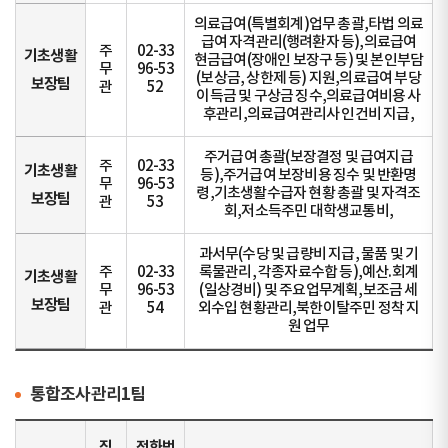
의료급여(특별회계)업무 총괄,타법 의료
급여 자격관리(행려환자 등),의료급여
주
02-33
기초생활
현금급여(장애인 보장구 등) 및 본인부담
무
96-53
(보상금, 상한제 등) 지원,의료급여 부당
보장팀
관
52
이득금 및 구상금 징수,의료급여비용 사
후관리,의료급여관리사 인건비 지급,
주거급여 총괄(보장결정 및 급여지급
주
02-33
기초생활
등),주거급여 보장비용 징수 및 반환명
무
96-53
령,기초생활수급자 현황 총괄 및 자격조
보장팀
관
53
회,저소득주민 대학생교통비,
과서무(수당 및 급량비 지급, 물품 및 기
주
02-33
록물관리, 각종자료수합 등),예산.회계
기초생활
무
96-53
(일상경비) 및 주요업무계획,보조금 세
보장팀
관
54
외수입 현황관리,북한이탈주민 정착 지
원 업무
통합조사관리1팀
직
전화번