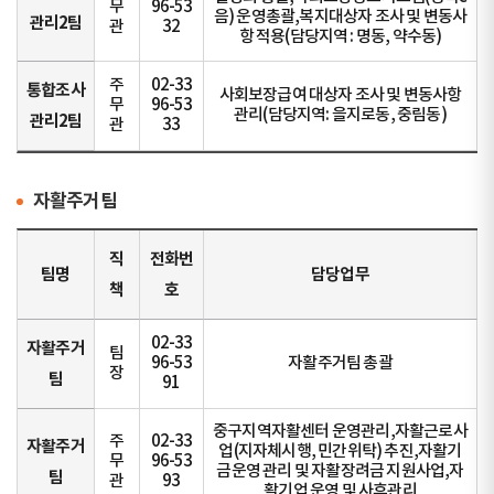
무
96-53
음) 운영총괄,복지대상자 조사 및 변동사
관리2팀
관
32
항 적용(담당지역 : 명동, 약수동)
주
02-33
통합조사
사회보장급여 대상자 조사 및 변동사항
무
96-53
관리(담당지역: 을지로동, 중림동)
관리2팀
관
33
자활주거팀
직
전화번
팀명
담당업무
책
호
02-33
자활주거
팀
96-53
자활주거팀 총괄
장
팀
91
중구지역자활센터 운영관리,자활근로사
주
02-33
자활주거
업(지자체시행, 민간위탁) 추진,자활기
무
96-53
금운영 관리 및 자활장려금 지원사업,자
팀
관
93
활기업 운영 및 사후관리