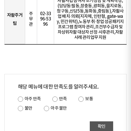
자활사업 참여자 초기상담 및 계획작성,
(담당동:필동,장충동,광희동,을지로동,
청구동,신당5동,동화동,중림동),자활사
주
02-33
자활주거
업 배치·의뢰(지자체, 인턴형, gate-wa
무
96-53
y, 민간위탁),노동부 취·창업 성공패키지
팀
관
96
프로그램 참여자 관리,조건부수급자 및
차상위자활 대상자 선정·사후관리,자활
사례 관리업무 지원
해당 메뉴에 대한 만족도를 알려주세요.
아주 만족
만족
보통
불만
아주 불만
확인