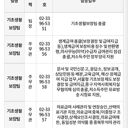
팀명
담당업무
책
호
02-33
기초생활
팀
96-53
기초생활보장팀 총괄
장
보장팀
51
생계급여 총괄(보장결정 및 급여지급
주
02-33
기초생활
등),생계급여 보장비용 징수 및 반환명
무
96-53
령,의사무능(미약)수급자 급여관리 점검
보장팀
관
56
총괄,저소득주민 정부양곡 지원
문서 및 국민신문고, 응답소, 정보공개,
상담민원 등 배분,교육급여, 해산·장제급
주
02-33
기초생활
여 지급 업무,서울형 기초보장제도 보장
무
96-53
결정 및 급여지급,중구 지역사회복지실
보장팀
관
58
무협의체 심의 총괄,저소득주민 유료방
송 시청료 지원,
의료급여 사례관리 및 연장승인,선택의
주
02-33
기초생활
료기관 지정,의료급여 중복/이중청구 조
무
96-53
사결정,상해요인조사결정,의료급여제
보장팀
관
57
한, 동일성분 의약품 중 중복투약자 관리