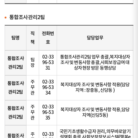
통합조사관리2팀
직
전화번
팀명
담당업무
책
호
02-33
통합조사관리2팀 업무 총괄,복지대상자
통합조사
팀
96-53
조사 및 변동사항 총괄,사회보장급여 대
장
관리2팀
31
상자현장 방문 동행상담
주
02-33
통합조사
복지대상자 조사 및 변동사항 적용(담당
무
96-53
지역 : 장충동, 신당동 )
관리2팀
관
34
주
02-33
통합조사
복지대상자 조사 및 변동사항 적용,담당
무
96-53
지역(신당5동)
관리2팀
관
35
국민기초생활수급자 권리,의무바로알기
주
02-33
통합조사
설명회 총괄,사회보장정보시스템(행복e