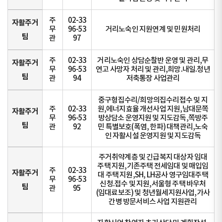
주
02-33
자활주거
무
96-53
거리노숙인 지원연계 및 민원처리
팀
관
97
주
02-33
거리노숙인 상담순찰반 운영 및 관리,무
자활주거
무
96-53
연고 사망자 처리 및 관리,희망.내일.청년
팀
관
94
저축통장 사업관리
중구형집수리/희망의집수리접수 및 지
주
02-33
원,에너지효율 개선사업 지원,남대문쪽
자활주거
무
96-53
방상담소 운영지원 및 지도감독,쪽방주
팀
관
92
민 특별보호(폭염, 한파) 대책관리,노숙
인 자활시설 운영지원 및 지도감독
주거취약계층 및 긴급복지 대상자 임대
주택 지원,기존주택 전세임대 및 매입임
주
02-33
자활주거
대 주택 지원,SH, LH공사 영구임대주택
무
96-53
신청.접수 및 지원,서울형 주택 바우처
팀
관
95
(임대료보조) 및 청년월세지원사업,가사
간병 방문서비스 사업 지원관리