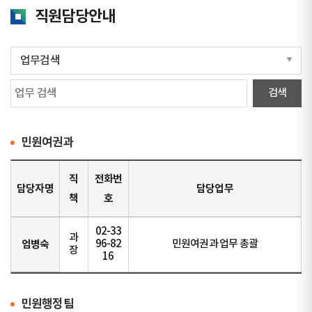
직원담당안내
민원여권과
직
전화번
담당자명
담당업무
책
호
02-33
과
엄병숙
96-82
민원여권과 업무 총괄
장
16
민원행정팀