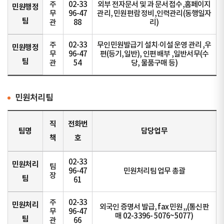
주
02-33
외부 전자문서 및 과 문서 접수,홈페이지
민원행정
무
96-47
관리, 민원편람 정비,인력관리(동행일자
팀
관
88
리)
주
02-33
무인민원발급기 설치·이설 운영 관리 ,우
민원행정
무
96-47
편(등기,일반), 인편 배부 ,일반서무(수
팀
관
54
당, 물품구매 등)
민원처리팀
직
전화번
팀명
담당업무
책
호
02-33
민원처리
팀
96-47
민원처리팀 업무 총괄
장
팀
61
주
02-33
민원처리
외국인 증명서 발급, fax 민원,,(통신판
무
96-47
매 02-3396- 5076~5077)
팀
관
66