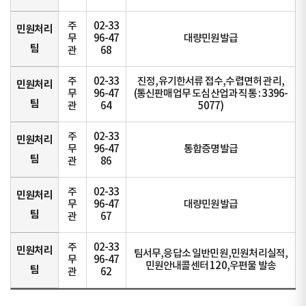
주
02-33
민원처리
무
96-47
대량민원발급
팀
관
68
주
02-33
진정,유기한서류 접수,수렵면허 관리,
민원처리
무
96-47
(통신판매업무 도심산업과 직통 : 3396-
팀
관
64
5077)
주
02-33
민원처리
무
96-47
통합증명발급
팀
관
86
주
02-33
민원처리
무
96-47
대량민원발급
팀
관
67
주
02-33
민원처리
팀서무,응답소 일반민원,민원처리실적,
무
96-47
민원안내콜센터 120,우편물 발송
팀
관
62