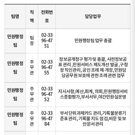
직
전화번
팀명
담당업무
책
호
02-33
민원행정
팀
96-47
민원행정팀 업무 총괄
장
팀
51
정보공개청구 평가 및 총괄, 사전정보공
주
02-33
민원행정
표 관리 ,민원서비스 제도개선 발굴 ,구청
무
96-47
장 직인관리, 공인 조례 제·개정,민원담
팀
관
55
당공무원 보호에 관한 조례 관련 업무
주
02-33
민원행정
지시사항,예산,회계, 의회,민원행정서비
무
96-47
스종합평가,부서서무,야간민원실운영
팀
관
52
주
02-33
부서 단위과제카드 관리,기록물분류기
민원행정
무
96-47
준표 관리, 기록물 지도 점검,비문 및 보
팀
관
84
안문서 관리