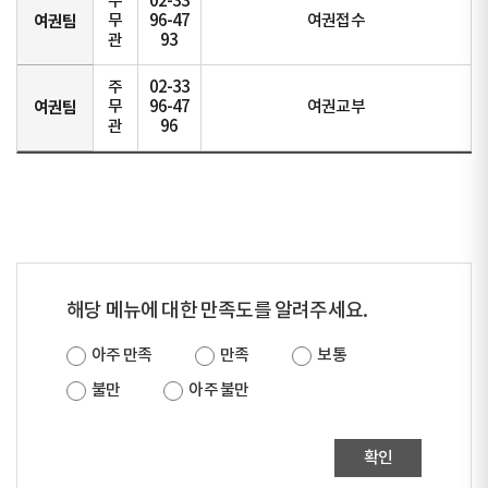
주
02-33
여권팀
무
96-47
여권접수
관
93
주
02-33
여권팀
무
96-47
여권교부
관
96
해당 메뉴에 대한 만족도를 알려주세요.
아주 만족
만족
보통
불만
아주 불만
확인