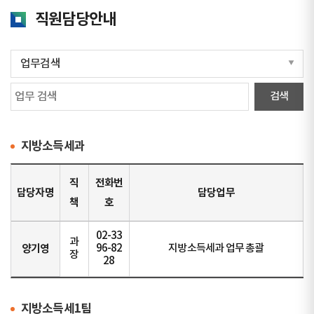
직원담당안내
지방소득세과
직
전화번
담당자명
담당업무
책
호
02-33
과
양기영
96-82
지방소득세과 업무 총괄
장
28
지방소득세1팀