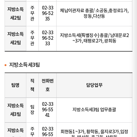
주
02-33
지방소득
체납이관자료 총괄/ 소공동,충정로1가,
무
96-52
정동,다산동
세2팀
관
35
주
02-33
지방소득
지방소득세(특별징수) 총괄/ 남대문로2
무
96-52
~3가, 태평로2가, 광희동
세2팀
관
33
지방소득세3팀
직
전화번
팀명
담당업무
책
호
02-33
지방소득
팀
96-55
지방소득세3팀 업무총괄
장
세3팀
41
주
02-33
지방소득
회현동1~3가, 황학동, 을지로3가,입정
무
96-55