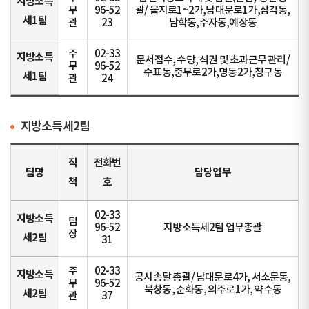
지방소득
무
96-52
괄/ 을지로1~2가,남대문로1가,삼각동,
세1팀
관
23
남학동,주자동,예장동
주
02-33
지방소득
문서접수, 수당, 식권 및 초과근무 관리/
무
96-52
수표동,충무로2가,명동2가,청구동
세1팀
관
24
지방소득세2팀
직
전화번
팀명
담당업무
책
호
02-33
지방소득
팀
96-52
지방소득세2팀 업무총괄
장
세2팀
31
주
02-33
지방소득
공시송달 총괄/ 남대문로4가, 서소문동,
무
96-52
북창동, 순화동, 의주로1가, 약수동
세2팀
관
37