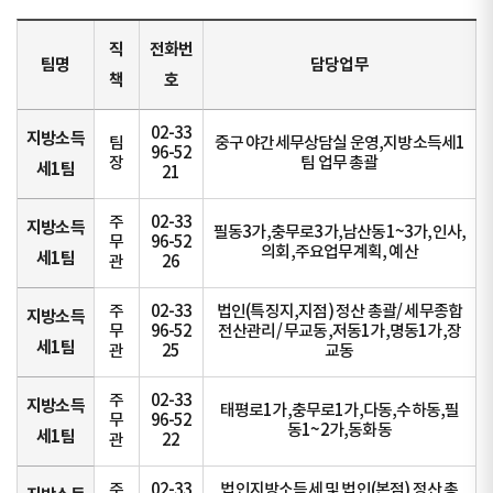
직
전화번
팀명
담당업무
책
호
02-33
지방소득
팀
중구 야간세무상담실 운영,지방소득세1
96-52
장
팀 업무 총괄
세1팀
21
주
02-33
지방소득
필동3가,충무로3가,남산동1~3가,인사,
무
96-52
의회,주요업무계획, 예산
세1팀
관
26
주
02-33
법인(특징지,지점) 정산 총괄/ 세무종합
지방소득
무
96-52
전산관리/ 무교동,저동1가,명동1가,장
세1팀
관
25
교동
주
02-33
지방소득
태평로1가,충무로1가,다동,수하동,필
무
96-52
동1~2가,동화동
세1팀
관
22
주
02-33
법인지방소득세 및 법인(본점) 정산 총