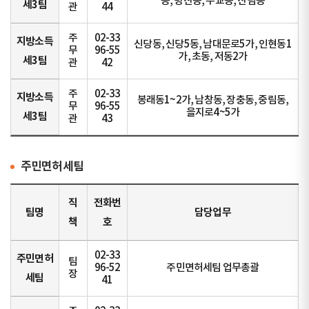
동, 방산동, 주교동, 산림동
세3팀
관
44
주
02-33
지방소득
신당동, 신당5동, 남대문로5가, 인현동1
무
96-55
가, 초동, 저동2가
세3팀
관
42
주
02-33
지방소득
봉래동1~2가, 남창동, 장충동, 중림동,
무
96-55
을지로4~5가
세3팀
관
43
주민면허세팀
직
전화번
팀명
담당업무
책
호
02-33
주민면허
팀
96-52
주민면허세팀 업무총괄
장
세팀
41