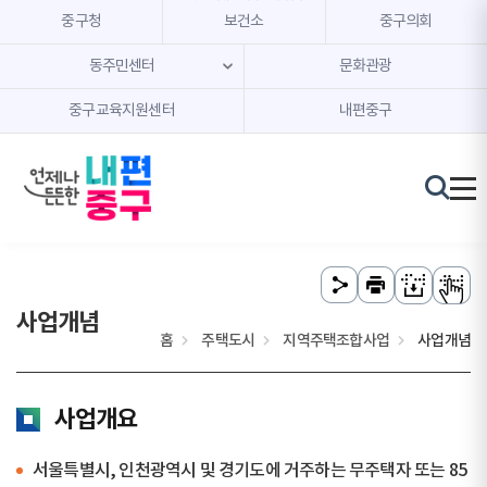
본문 내용 바로가기
주메뉴 바로가기
중구청
보건소
중구의회
동주민센터
문화관광
중구교육지원센터
내편중구
사업개념
홈
주택도시
지역주택조합사업
사업개념
사업개요
서울특별시, 인천광역시 및 경기도에 거주하는 무주택자 또는 85