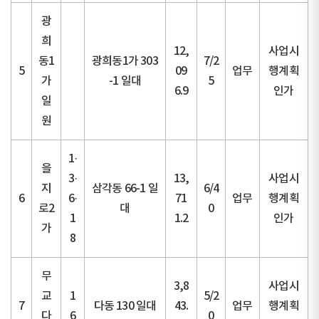
광
희
12,
사업시
동1
광희동1가 303
7/2
5
09
업무
행계획
가
-1 일대
5
6.9
인가
일
원
1·
을
3·
13,
사업시
지
삼각동 66-1 일
6/4
6
6·
71
업무
행계획
로2
대
0
1
1.2
인가
가
8
무
3,8
사업시
교
1
5/2
7
다동 130 일대
43.
업무
행계획
다
6
0