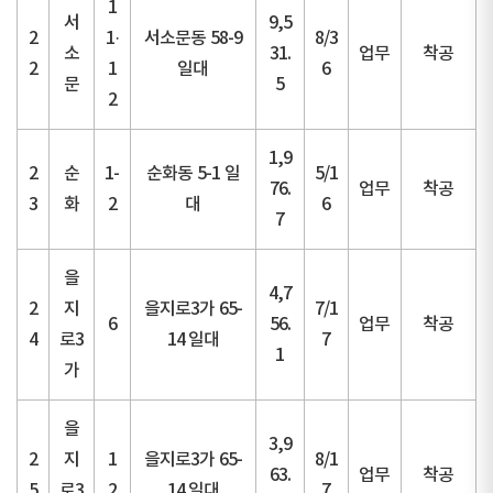
1
서
9,5
2
1·
서소문동 58-9
8/3
소
31.
업무
착공
2
1
일대
6
문
5
2
1,9
2
순
1-
순화동 5-1 일
5/1
76.
업무
착공
3
화
2
대
6
7
을
4,7
2
지
을지로3가 65-
7/1
6
56.
업무
착공
4
로3
14 일대
7
1
가
을
3,9
2
지
1
을지로3가 65-
8/1
63.
업무
착공
5
로3
2
14 일대
7