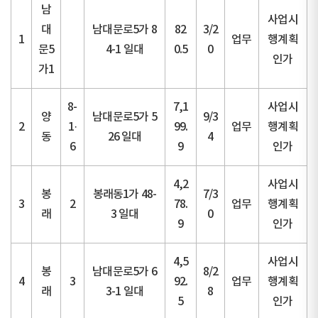
남
사업시
대
남대문로5가 8
82
3/2
1
업무
행계획
문5
4-1 일대
0.5
0
인가
가1
8-
7,1
사업시
양
남대문로5가 5
9/3
2
1·
99.
업무
행계획
동
26 일대
4
6
9
인가
4,2
사업시
봉
봉래동1가 48-
7/3
3
2
78.
업무
행계획
래
3 일대
0
9
인가
4,5
사업시
봉
남대문로5가 6
8/2
4
3
92.
업무
행계획
래
3-1 일대
8
5
인가