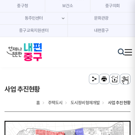
본문 내용 바로가기
주메뉴 바로가기
중구청
보건소
중구의회
동주민센터
문화관광
중구교육지원센터
내편중구
사업 추진현황
홈
주택도시
도시정비형재개발
사업 추진현황