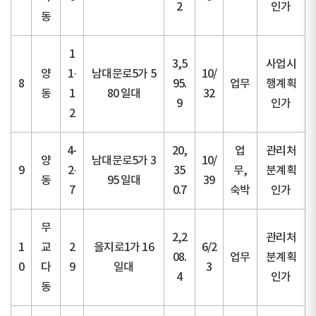
2
인가
동
1
3,5
사업시
양
1·
남대문로5가 5
10/
8
95.
업무
행계획
동
1
80 일대
32
9
인가
2
4-
20,
업
관리처
양
남대문로5가 3
10/
9
2·
35
무,
분계획
동
95 일대
39
7
0.7
숙박
인가
무
2,2
관리처
1
교
2
을지로1가 16
6/2
08.
업무
분계획
0
다
9
일대
3
4
인가
동