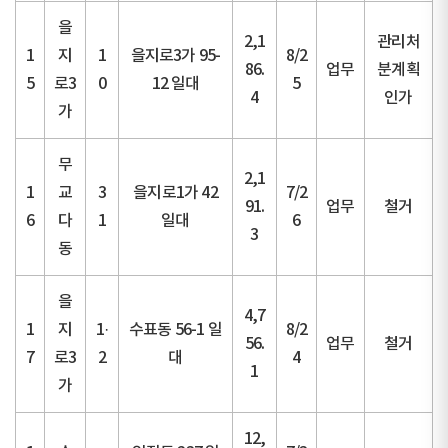
을
2,1
관리처
1
지
1
을지로3가 95-
8/2
86.
업무
분계획
5
로3
0
12 일대
5
4
인가
가
무
2,1
1
교
3
을지로1가 42
7/2
91.
업무
철거
6
다
1
일대
6
3
동
을
4,7
1
지
1·
수표동 56-1 일
8/2
56.
업무
철거
7
로3
2
대
4
1
가
12,