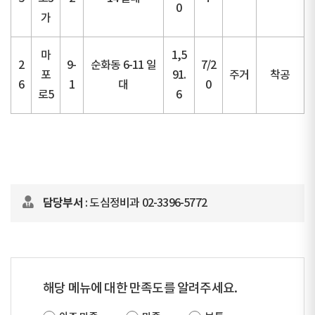
0
가
마
1,5
2
9-
순화동 6-11 일
7/2
포
91.
주거
착공
6
1
대
0
로5
6
담당부서
: 도심정비과 02-3396-5772
해당 메뉴에 대한 만족도를 알려주세요.