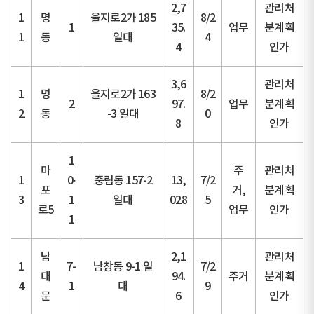
2,7
관리처
1
명
을지로2가 185
8/2
1
35.
업무
분계획
1
동
일대
4
4
인가
3,6
관리처
1
명
을지로2가 163
8/2
2
97.
업무
분계획
2
동
-3 일대
0
8
인가
1
마
주
관리처
1
0·
중림동 157-2
13,
7/2
포
거,
분계획
3
1
일대
028
5
로5
업무
인가
1
남
2,1
관리처
1
7-
남창동 9-1 일
7/2
대
94.
주거
분계획
4
1
대
9
문
6
인가