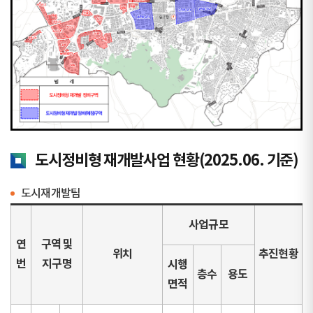
도시정비형 재개발사업 현황(2025.06. 기준)
도시재개발팀
사업규모
연
구역 및
위치
추진현황
번
지구명
시행
층수
용도
면적