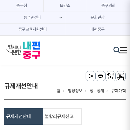
본문 내용 바로가기
주메뉴 바로가기
중구청
보건소
중구의회
동주민센터
문화관광
중구교육지원센터
내편중구
규제개선안내
홈
행정정보
정보공개
규제개혁
규제개선안내
불합리규제신고