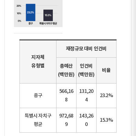
재정규모 대비 인건비
지자체
유형별
총예산
인건비
비율
(백만원)
(백만원)
566,16
131,20
중구
23.2%
8
4
특별시 자치구
972,68
143,26
15.3%
평균
9
0