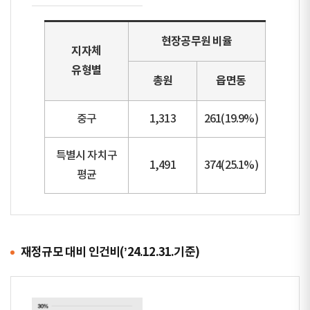
현장공무원 비율
지자체
유형별
총원
읍면동
중구
1,313
261(19.9%)
특별시 자치구
1,491
374(25.1%)
평균
재정규모 대비 인건비(’24.12.31.기준)