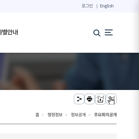
로그인
English
야별안내
홈
행정정보
정보공개
주요회의공개