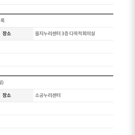
의록
장소
을지누리센터 3층 다목적회의실
월)
장소
소공누리센터