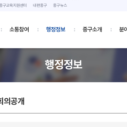
본문 내용 바로가기
주메뉴 바로가기
중구교육지원센터
내편중구
중구뉴스
소통참여
행정정보
중구소개
분
행정정보
회의공개