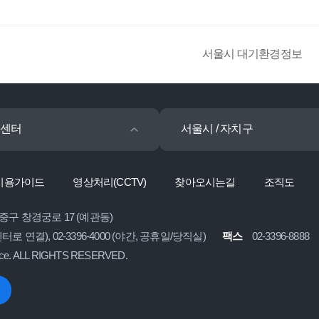
서울시 대기환경정보
센터
서울시 / 자치구
이용가이드
영상처리(CCTV)
찾아오시는길
조직도
 중구 창경궁로 17 (예관동)
콜센터로 연결), 02-3396-4000 (야간, 공휴일/당직실)
팩스
02-3396-8888
ice. ALL RIGHTS RESERVED.