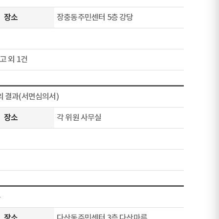
장소
장충동주민센터 5층 강당
고 외 1건
의 결과(서면심의서)
장소
각 위원 사무실
록
장소
다산동주민센터 3층 다산마루