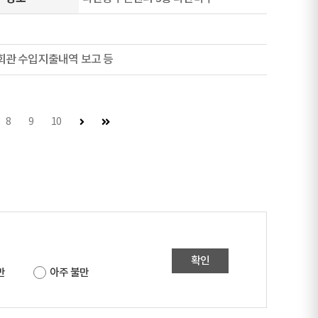
회관 수입지출내역 보고 등
다음 페이지
마지막 페이지
8
9
10
확인
만
아주 불만