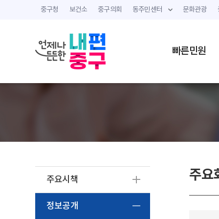
중구청
보건소
중구의회
동주민센터
문화관광
빠른민원
주요
주요시책
정보공개