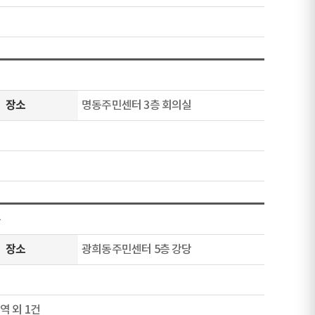
장소
명동주민센터 3층 회의실
록
장소
광희동주민센터 5층 강당
역 외 1건