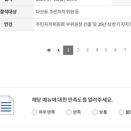
참석대상
다산동 주민자치위원 등
안건
주민자치위원회 부위원장 선출 및 26년 상반기 자치
첫 페이지 (이동불가)
이전 페이지 (이동불가)
1
2
3
4
5
6
7
해당 메뉴에 대한 만족도를 알려주세요.
아주 만족
만족
보통
불