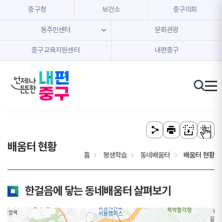
본문 내용 바로가기
주메뉴 바로가기
중구청
보건소
중구의회
동주민센터
문화관광
중구교육지원센터
내편중구
배움터 현황
홈
평생학습
동네배움터
배움터 현황
한걸음에 닿는 동네배움터 살펴보기