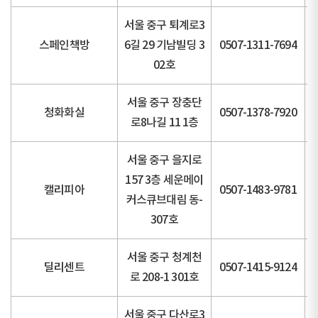
서울 중구 퇴계로3
스페인책방
6길 29 기남빌딩 3
0507-1311-7694
02호
서울 중구 장충단
청화화실
0507-1378-7920
로8나길 11 1층
서울 중구 을지로
157 3층 세운메이
캘리피아
0507-1483-9781
커스큐브대림 동-
307호
서울 중구 청계천
딜리센트
0507-1415-9124
로 208-1 301호
서울 중구 다산로3