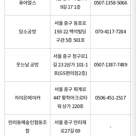
퓨어얼스
0507-1358-5066
9길 17 1층
서울 중구 동호로
담소공방
193-22 백석빌딩
070-4117-7284
구관 5층 501호
서울 중구 청구로1
웃는날 공방
길 23 2상가 101-1
0507-1387-7489
호(GS편의점2층)
서울 중구 퇴계로
자이온메이커
447 황학아크로타
0506-451-2517
워 상가 220호
만리동예술인협동조
서울 중구 만리재
-
합
로27길 69