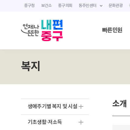
중구청
보건소
중구의회
동주민센터
문화관광
빠른민원
복지
소개
생애주기별 복지 및 시설
기초생활·저소득