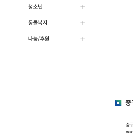
청소년
동물복지
나눔/후원
중
중구