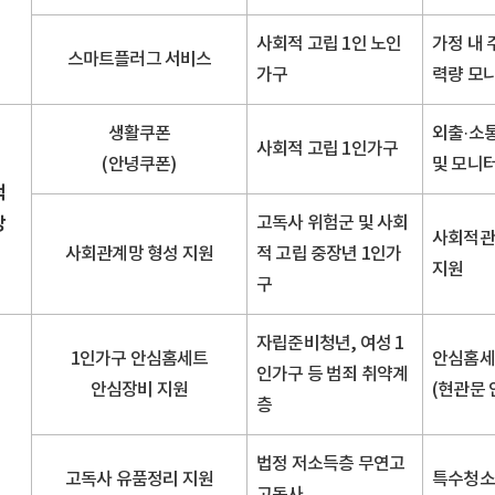
사회적 고립 1인 노인
가정 내 
스마트플러그 서비스
가구
력량 모
생활쿠폰
외출·소
사회적 고립 1인가구
(안녕쿠폰)
및 모니
적
망
고독사 위험군 및 사회
사회적관
사회관계망 형성 지원
적 고립 중장년 1인가
지원
구
자립준비청년, 여성 1
1인가구 안심홈세트
안심홈세
인가구 등 범죄 취약계
안심장비 지원
(현관문 
층
법정 저소득층 무연고
고독사 유품정리 지원
특수청소
고독사