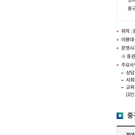
영하
중구
위치 :
이용대상
운영시간 
※ 휴관
주요사
상담
사회
교육
(1
중
분야