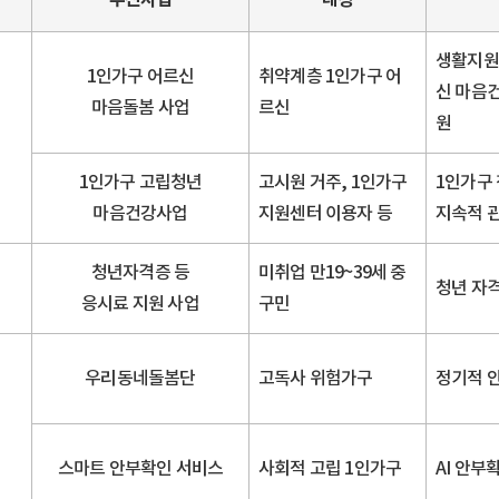
생활지원
1인가구 어르신
취약계층 1인가구 어
신 마음건
마음돌봄 사업
르신
원
1인가구 고립청년
고시원 거주, 1인가구
1인가구 
마음건강사업
지원센터 이용자 등
지속적 
청년자격증 등
미취업 만19~39세 중
청년 자격
응시료 지원 사업
구민
우리동네돌봄단
고독사 위험가구
정기적 
스마트 안부확인 서비스
사회적 고립 1인가구
AI 안부