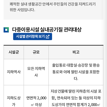
쾌적한 실내 생활공간 안에서 주민들의 건강을 지켜드리기
위한 사업입니다.
다중이용시설 실내공기질 관리대상
시설별 관리항목 보기
시설군
규모
비고
출입통로·대합실·승강장 및 환승
모든 지하역
지하역사
통로와 이에 딸린 시설을 포함한
사
다.
지상건물에 딸린 지하층의 시설 포
지하도상
연면적 2,000
함, 연속되어 있는 둘 이상의 지하
가
㎡ 이상
도상가의 연면적 합계가 2,000㎡