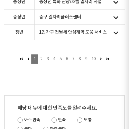
중장년
중장년 특화 관광/호텔 일자리 사업
중장년
중구 일자리플러스센터
청년
1인가구 전월세 안심계약 도움 서비스
첫 페이지 (이동불가)
이전 페이지 (이동불가)
다음 페이지
마지막 페이
1
2
3
4
5
6
7
8
9
10
해당 메뉴에 대한 만족도를 알려주세요.
아주 만족
만족
보통