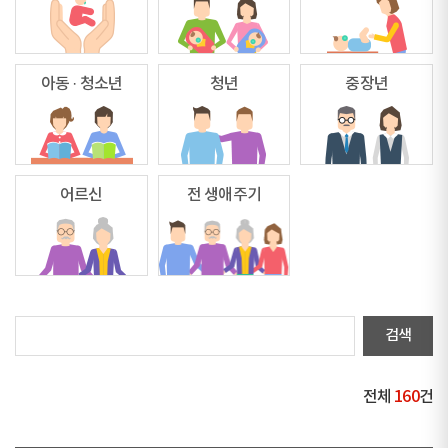
아동 · 청소년
청년
중장년
어르신
전 생애주기
전체
160
건