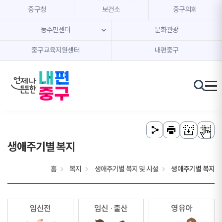
본문 내용 바로가기
주메뉴 바로가기
중구청
보건소
중구의회
동주민센터
문화관광
중구교육지원센터
내편중구
생애주기별 복지
홈
복지
생애주기별 복지 및 시설
생애주기별 복지
임신전
임신 · 출산
영유아