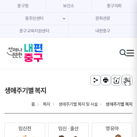
본문 내용 바로가기
주메뉴 바로가기
중구청
보건소
중구의회
동주민센터
문화관광
중구교육지원센터
내편중구
생애주기별 복지
홈
복지
생애주기별 복지 및 시설
생애주기별 복지
임신전
임신 · 출산
영유아