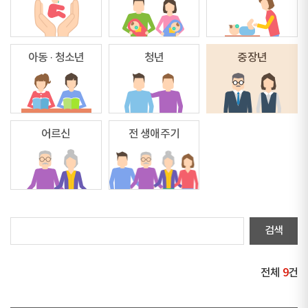
아동 · 청소년
청년
중장년
어르신
전 생애주기
전체
9
건