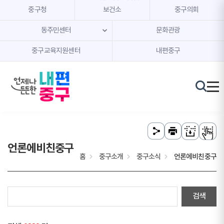
본문 내용 바로가기
주메뉴 바로가기
중구청
보건소
중구의회
동주민센터
문화관광
중구교육지원센터
내편중구
언론에비친중구
홈
중구소개
중구소식
언론에비친중구