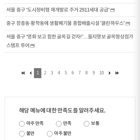
서울 중구 “도시정비형 재개발로 주거 2911세대 공급”
중구 장충동·황학동에 생활폐기물 종합배출시설 '클린하우스'
서울 중구 “영화 보고 힙한 골목길 걷자!”…을지명보 골목형상점가
스탬프 투어
첫 페이지 (이동불가)
이전 페이지 (이동불가)
다음 페이지
마지막 페이
1
2
3
4
5
6
7
8
9
10
해당 메뉴에 대한 만족도를 알려주세요.
아주 만족
만족
보통
불만
아주 불만