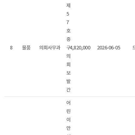
제
5
7
호
중
8
물품
의회사무과
구
4,820,000
2026-06-05
의
회
보
발
간
어
린
이
안