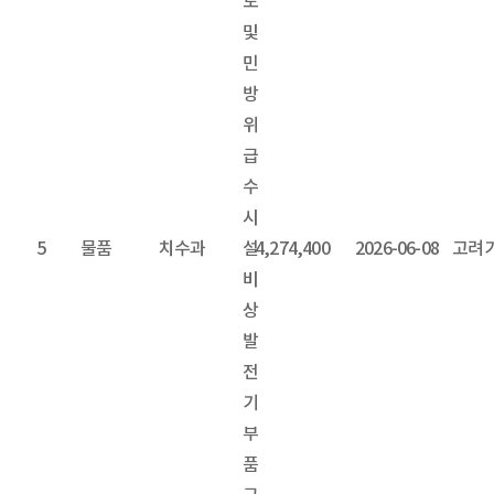
도
및
민
방
위
급
수
시
5
물품
치수과
설
4,274,400
2026-06-08
고려
비
상
발
전
기
부
품