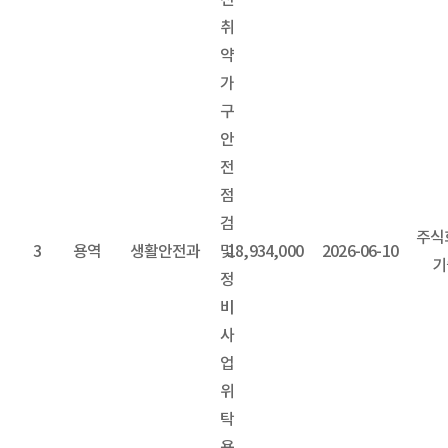
전
취
약
가
구
안
전
점
검
주식
3
용역
생활안전과
및
18,934,000
2026-06-10
기
정
비
사
업
위
탁