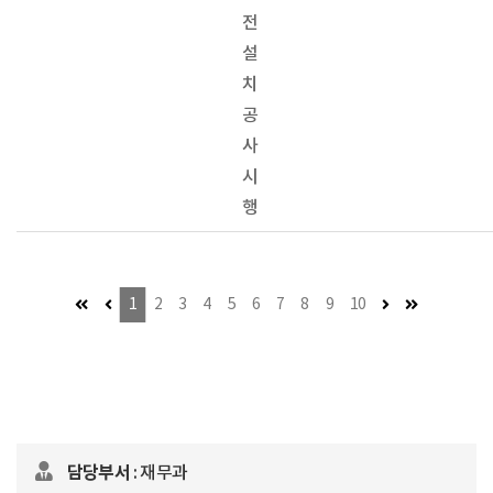
전
설
치
공
사
시
행
첫 페이지 (이동불가)
이전 페이지 (이동불가)
다음 페이지
마지막 페이
1
2
3
4
5
6
7
8
9
10
담당부서
: 재무과