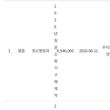
2
0
2
6
년
침
윤
주식
1
물품
청소행정과
8,940,000
2026-06-11
소
방
화
기
구
매
계
약
2