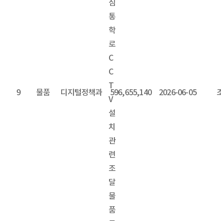
심
통
학
로
C
C
T
9
물품
디지털정책과
596,655,140
2026-06-05
V
설
치
관
련
조
달
물
품