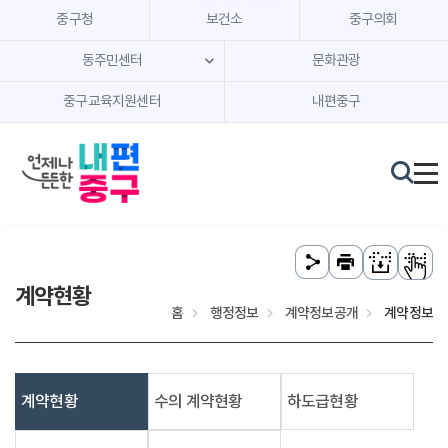
본문 내용 바로가기
주메뉴 바로가기
중구청
보건소
중구의회
동주민센터
문화관광
중구교육지원센터
내편중구
계약현황
홈
행정정보
계약정보공개
계약정보
계약현황
수의 계약현황
하도급현황