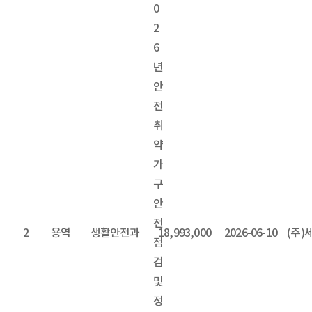
0
2
6
년
안
전
취
약
가
구
안
전
2
용역
생활안전과
18,993,000
2026-06-10
(주
점
검
및
정