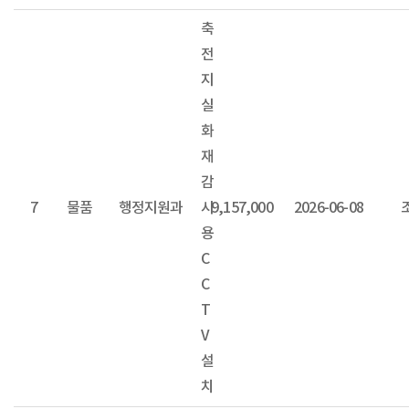
축
전
지
실
화
재
감
7
물품
행정지원과
시
9,157,000
2026-06-08
용
C
C
T
V
설
치