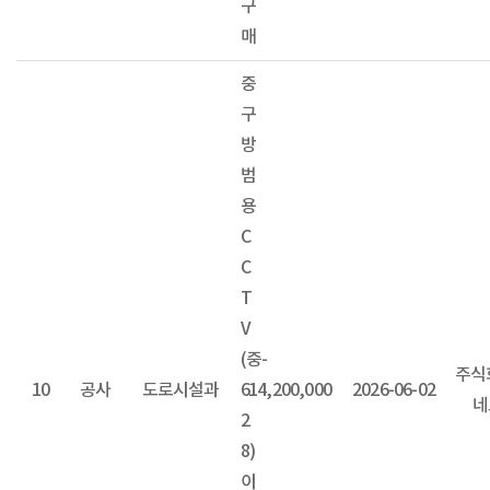
구
매
중
구
방
범
용
C
C
T
V
(중-
주식
10
공사
도로시설과
6
14,200,000
2026-06-02
네
2
8)
이