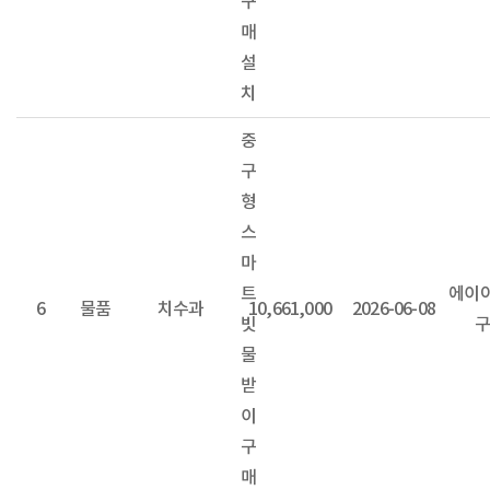
구
매
설
치
중
구
형
스
마
트
에이
6
물품
치수과
10,661,000
2026-06-08
빗
구
물
받
이
구
매