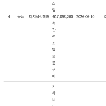
스
템
4
물품
디지털정책과
구
517,098,260
2026-06-10
축
관
련
조
달
물
품
구
매
지
하
보