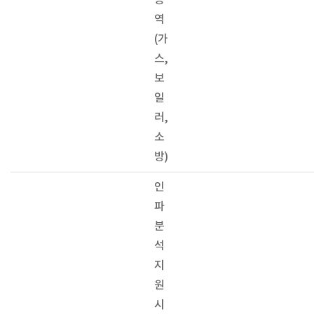
용
역
(가
스,
보
일
러,
소
방)
인
파
분
석
지
원
시