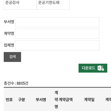
준공검사
준공기한도래
부서명
계약명
업체명
총건수 :
8805건
계
번호
구분
부서명
약
계약금액
계약일
계
명