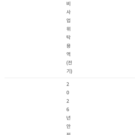
비
사
업
위
탁
용
역
(전
기)
2
0
2
6
년
안