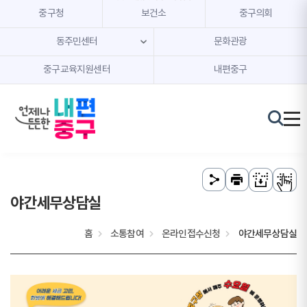
본문 내용 바로가기
주메뉴 바로가기
중구청
보건소
중구의회
동주민센터
문화관광
중구교육지원센터
내편중구
야간세무상담실
홈
소통참여
온라인접수신청
야간세무상담실