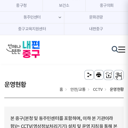
본문 내용 바로가기
주메뉴 바로가기
중구청
보건소
중구의회
동주민센터
문화관광
중구교육지원센터
내편중구
운영현황
홈
안전/교통
CCTV
운영현황
본 중구(본청 및 동주민센터를 포함하며, 이하 본 기관이라
함)는 CCTV(영상정보처리기기) 설치 및 운영 지침을 통해 본