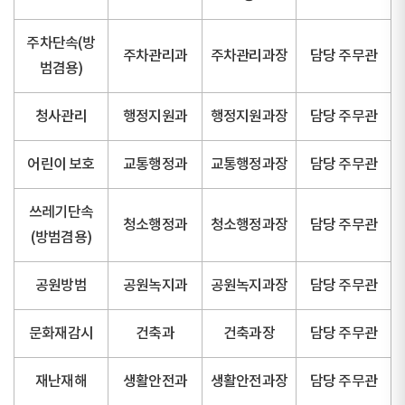
주차단속(방
주차관리과
주차관리과장
담당 주무관
범겸용)
청사관리
행정지원과
행정지원과장
담당 주무관
어린이 보호
교통행정과
교통행정과장
담당 주무관
쓰레기단속
청소행정과
청소행정과장
담당 주무관
(방범겸용)
공원방범
공원녹지과
공원녹지과장
담당 주무관
문화재감시
건축과
건축과장
담당 주무관
재난재해
생활안전과
생활안전과장
담당 주무관