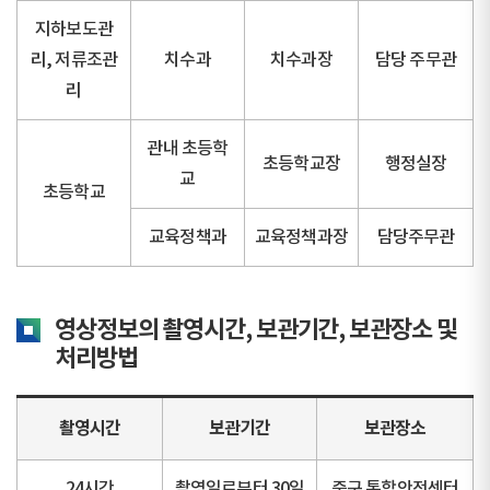
지하보도관
리, 저류조관
치수과
치수과장
담당 주무관
리
관내 초등학
초등학교장
행정실장
교
초등학교
교육정책과
교육정책과장
담당주무관
영상정보의 촬영시간, 보관기간, 보관장소 및
처리방법
촬영시간
보관기간
보관장소
24시간
촬영일로부터 30일
중구 통합안전센터