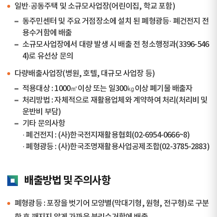
일반·공동주택 및 소규모사업장(어린이집, 학교 포함)
동주민센터 및 주요 거점장소에 설치 된 폐형광등· 폐건전지 전
용수거함에 배출
소규모사업장에서 대량 발생 시 배출 전 청소행정과(3396-546
4)로 유선상 문의
다량배출사업장(병원, 호텔, 대규모 사업장 등)
적용대상 : 1000㎡이상 또는 일300㎏이상 폐기물 배출자
처리방법 : 자체적으로 재활용업체와 계약하여 처리(처리비 및
운반비 부담)
기타 문의사항
· 폐건전지 : (사)한국전지재활용협회(02-6954-0666~8)
· 폐형광등 : (사)한국조명재활용사업공제조합(02-3785-2883)
배출방법 및 주의사항
폐형광등 : 포장을 벗기어 모양별(막대기형, 원형, 전구형)로 구분