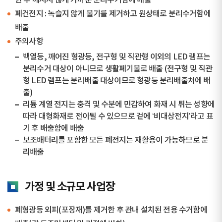
한 후 깨지지 않게 가까운 분리수거함에 배출
폐건전지 : 녹슬지 않게 물기를 제거하고 원상태로 분리수거함에
배출
주의사항
백열등, 깨어진 형광등, 전구형 및 직관형 이외의 LED 램프는
분리수거 대상이 아니므로 생활폐기물로 배출 (전구형 및 직관
형 LED 램프는 분리배출 대상이므로 형광등 분리배출처에 배
출)
리튬 계열 전지는 충격 및 수분에 민감하여 화재 시 튀는 성향에
따라 대형화재로 전이될 수 있으므로 겉에 ‘비대상전지’라고 표
기 후 배출함에 배출
보조배터리를 포함한 모든 폐전지는 재활용이 가능하므로 분
리배출
가정 및 소규모 사업장
폐형광등 외피(포장재)를 제거한 후 관내 설치된 전용 수거함에