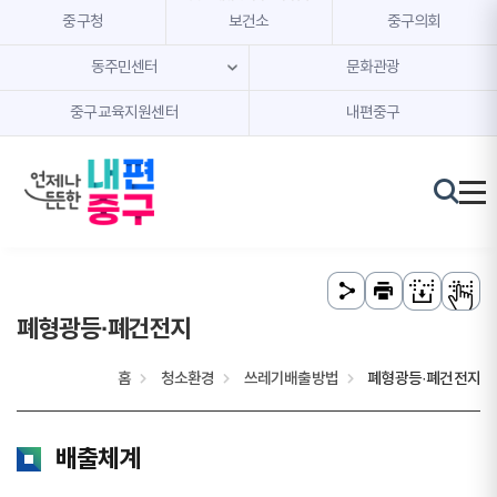
본문 내용 바로가기
주메뉴 바로가기
중구청
보건소
중구의회
동주민센터
문화관광
중구교육지원센터
내편중구
폐형광등·폐건전지
홈
청소환경
쓰레기배출방법
폐형광등·폐건전지
배출체계