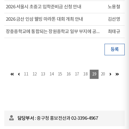
2026 서울시 초중고 입학준비금 신청 안내
노용철
2026 금산 인삼 웰빙 마라톤 대회 개최 안내
김선영
장충중학교에 통합되는 장원중학교 일부 부지에 공원을 만들어 주십시오.
최태규
등록
첫 페이지
이전 페이지
다음 페이지
마지막
11
12
13
14
15
16
17
18
19
20
담당부서
: 중구청 홍보전산과 02-3396-4967