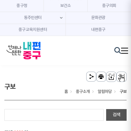
본문 내용 바로가기
주메뉴 바로가기
중구청
보건소
중구의회
동주민센터
문화관광
중구교육지원센터
내편중구
구보
홈
중구소개
알림마당
구보