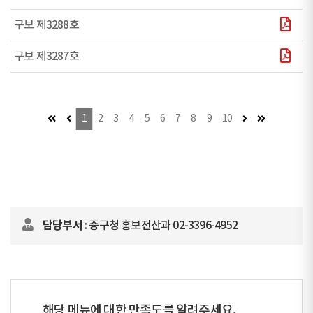
구보 제3288호
구보 제3287호
첫 페이지 (이동불가)
이전 페이지 (이동불가)
다음 페이지
마지막 페이
1
2
3
4
5
6
7
8
9
10
담당부서
: 중구청 홍보전산과 02-3396-4952
해당 메뉴에 대한 만족도를 알려주세요.