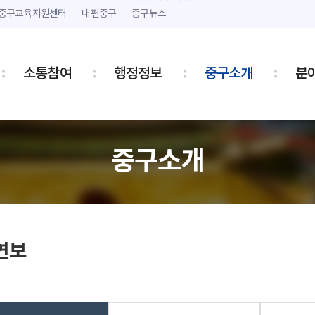
본문 내용 바로가기
주메뉴 바로가기
중구교육지원센터
내편중구
중구뉴스
소통참여
행정정보
중구소개
분
중구소개
연보