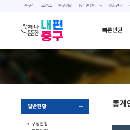
중구청
보건소
중구의회
동주민센터
문화관광
빠른민원
통계
일반현황
구정현황