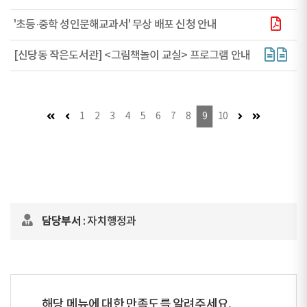
'초등·중학 성인문해교과서' 무상 배포 신청 안내
[신당동 작은도서관] <그림책놀이 교실> 프로그램 안내
첫 페이지
이전 페이지 (이동불가)
다음 페이지
마지막 페이
1
2
3
4
5
6
7
8
9
10
담당부서
: 자치행정과
해당 메뉴에 대한 만족도를 알려주세요.