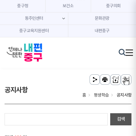
본문 내용 바로가기
주메뉴 바로가기
중구청
보건소
중구의회
동주민센터
문화관광
중구교육지원센터
내편중구
공지사항
홈
평생학습
공지사항