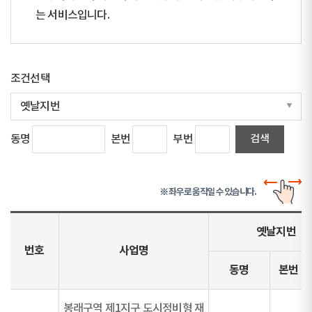
는 서비스입니다.
조건선택
동명
본번
부번
※ 좌우로 움직일 수 있습니다.
옛날지번
번호
사업명
동명
본번
봉래구역 제1지구 도시정비형 재