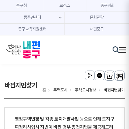
본문 내용 바로가기
주메뉴 바로가기
중구청
보건소
중구의회
동주민센터
문화관광
중구교육지원센터
내편중구
바뀐지번찾기
홈
주택도시
주택도시정보
바뀐지번찾기
행정구역변경 및 각종 토지개발사업
등으로 인해 토지구
획정리사업시 지번이 바뀐 경우 종전지번을 제공해드리