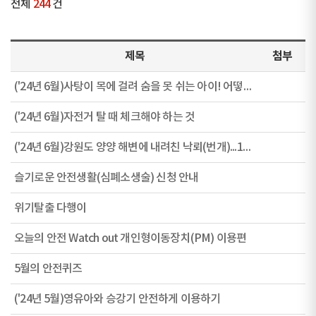
전체
244
건
제목
첨부
('24년 6월)사탕이 목에 걸려 숨을 못 쉬는 아이! 어떻게 됐을까_ㅣ안전한TV 긴급구조 하임리히법
('24년 6월)자전거 탈 때 체크해야 하는 것
('24년 6월)강원도 양양 해변에 내려친 낙뢰(번개)...1명 사망 5명 부상
슬기로운 안전생활(심폐소생술) 신청 안내
위기탈출 다행이
오늘의 안전 Watch out 개인형이동장치(PM) 이용편
5월의 안전퀴즈
('24년 5월)영유아와 승강기 안전하게 이용하기