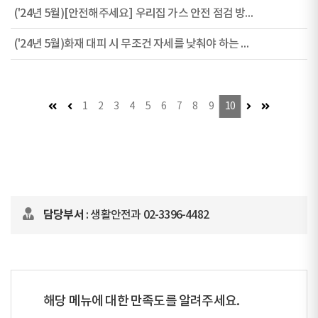
('24년 5월)[안전해주세요] 우리집 가스 안전 점검 방법!
('24년 5월)화재 대피 시 무조건 자세를 낮춰야 하는 이유
첫 페이지
이전 페이지 (이동불가)
다음 페이지
마지막 페이
1
2
3
4
5
6
7
8
9
10
담당부서
: 생활안전과 02-3396-4482
해당 메뉴에 대한 만족도를 알려주세요.