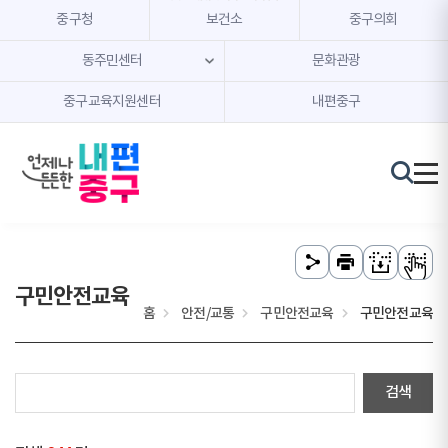
본문 내용 바로가기
주메뉴 바로가기
중구청
보건소
중구의회
동주민센터
문화관광
중구교육지원센터
내편중구
구민안전교육
홈
안전/교통
구민안전교육
구민안전교육