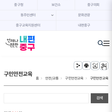
본문 내용 바로가기
주메뉴 바로가기
중구청
보건소
중구의회
동주민센터
문화관광
중구교육지원센터
내편중구
구민안전교육
홈
안전/교통
구민안전교육
구민안전교육