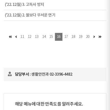
('22. 12월) 3. 고독사 방지
('22. 12월) 2. 불보다 무서운 연기
첫 페이지
이전 페이지
다음 페이지
마지막
11
12
13
14
15
16
17
18
19
20
담당부서
: 생활안전과 02-3396-4482
해당 메뉴에 대한 만족도를 알려주세요.