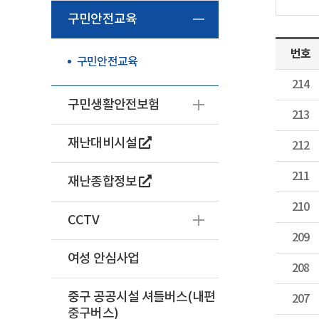
구민안전교육
번호
구민안전교육
214
구민생활안전보험
213
재난대비시설
212
211
재난종합정보
210
CCTV
209
여성 안심사업
208
중구 공공시설 셔틀버스(내편
207
중구버스)