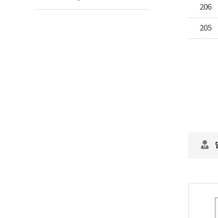
206
205