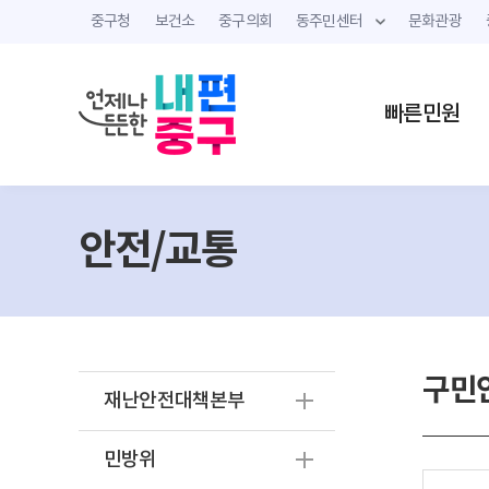
중구청
보건소
중구의회
동주민센터
문화관광
빠른민원
안전/교통
구민
재난안전대책본부
민방위