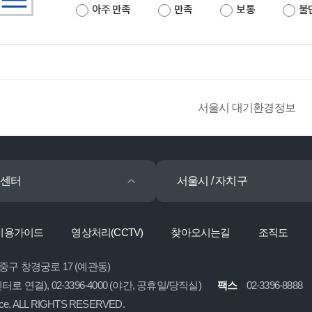
아주 만족
만족
보통
불
서울시 대기환경정보
센터
서울시 / 자치구
이용가이드
영상처리(CCTV)
찾아오시는길
조직도
 중구 창경궁로 17 (예관동)
콜센터로 연결), 02-3396-4000 (야간, 공휴일/당직실)
팩스
02-3396-8888
ice. ALL RIGHTS RESERVED.