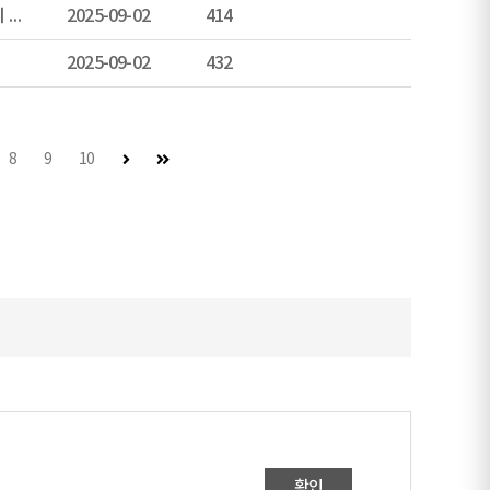
('25년 9월) 2. 전자레인지에서 나오는 전자파, 진짜 우리 몸에 해로운지 실험해봄
2025-09-02
414
2025-09-02
432
다음 페이지
마지막 페이지
8
9
10
확인