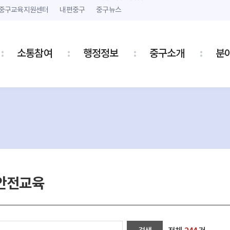
본문 내용 바로가기
주메뉴 바로가기
중구교육지원센터
내편중구
중구뉴스
소통참여
행정정보
중구소개
분
안전교육