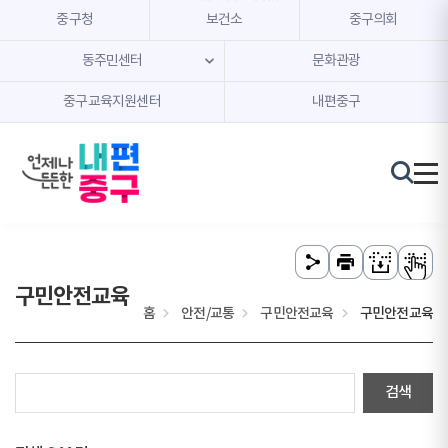
본문 내용 바로가기
주메뉴 바로가기
중구청
보건소
중구의회
동주민센터
문화관광
중구교육지원센터
내편중구
구민안전교육
홈
안전/교통
구민안전교육
구민안전교육