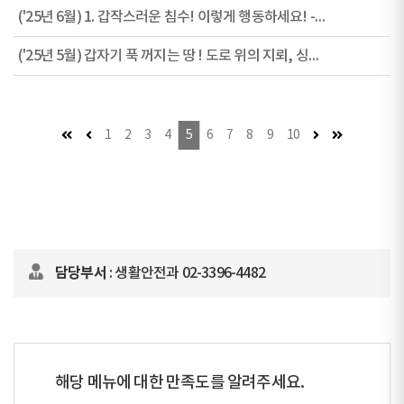
('25년 6월) 1. 갑작스러운 침수! 이렇게 행동하세요! - 침수 발생시 행동수칙
('25년 5월) 갑자기 푹 꺼지는 땅 ! 도로 위의 지뢰, 싱크홀의 원인과 전조 증상
첫 페이지
이전 페이지 (이동불가)
다음 페이지
마지막 페이
1
2
3
4
5
6
7
8
9
10
담당부서
: 생활안전과 02-3396-4482
해당 메뉴에 대한 만족도를 알려주세요.