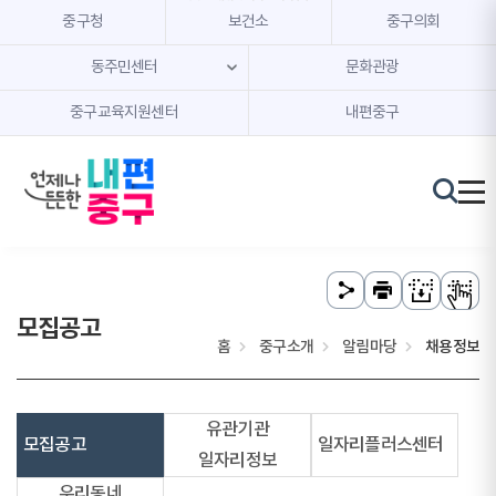
본문 내용 바로가기
주메뉴 바로가기
중구청
보건소
중구의회
동주민센터
문화관광
중구교육지원센터
내편중구
모집공고
홈
중구소개
알림마당
채용정보
유관기관
모집공고
일자리플러스센터
일자리정보
우리동네