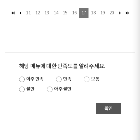
첫 페이지
이전 페이지
다음 페이지
마지막
11
12
13
14
15
16
17
18
19
20
해당 메뉴에 대한 만족도를 알려주세요.
아주 만족
만족
보통
불만
아주 불만
확인