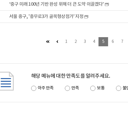
“중구 미래 100년 기반 완성 위해 더 큰 도약 이끌겠다”
서울 중구, '충무로3가 골목형상점가' 지정
첫 페이지
이전 페이지 (이동불가)
1
2
3
4
5
6
7
해당 메뉴에 대한 만족도를 알려주세요.
아주 만족
만족
보통
불