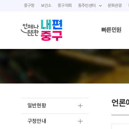
중구청
보건소
중구의회
동주민센터
문화관광
빠른민원
언론
일반현황
구청안내