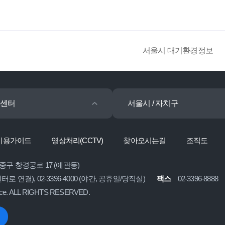
서울시 대기환경정보
센터
서울시 / 자치구
이용가이드
영상처리(CCTV)
찾아오시는길
조직도
 중구 창경궁로 17 (예관동)
콜센터로 연결), 02-3396-4000 (야간, 공휴일/당직실)
팩스
02-3396-8888
ice. ALL RIGHTS RESERVED.