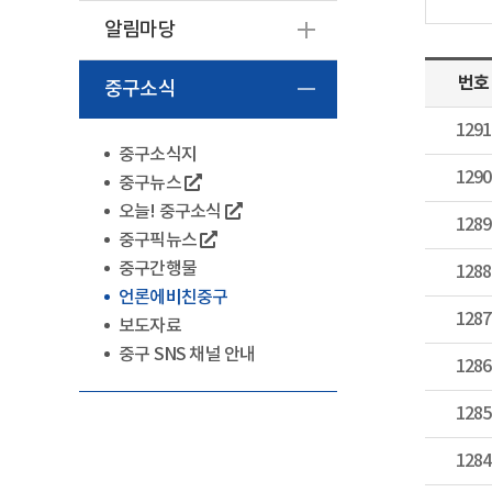
알림마당
번호
중구소식
1291
중구소식지
1290
중구뉴스
오늘! 중구소식
1289
중구픽뉴스
중구간행물
1288
언론에비친중구
1287
보도자료
중구 SNS 채널 안내
1286
1285
1284