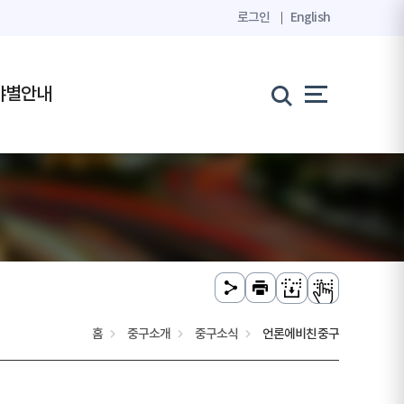
로그인
English
야별안내
홈
중구소개
중구소식
언론에비친중구