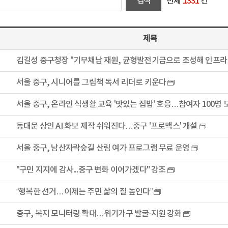
전체
1331
건
제목
김길성 중구청장 "기부채납 재원, 균형발전기금으로 조성해 인프라
서울 중구, 시니어를 그림책 독서 리더로 키운다
서울 중구, 온라인 식생활 교육 '맛있는 집밥' 호응…참여자 100명
동대문 상인 AI 화보 제작 쉬워진다…중구 '프로맥스' 개설
서울 중구, 남산자락숲길 산림 여가 프로그램 무료 운영
"구민 지지에 감사...중구 변화 이어가겠다" 강조
“행복한 선거…이제는 주민 삶의 질 높인다”
중구, 복지 모니터링 확대…위기가구 발굴·지원 강화