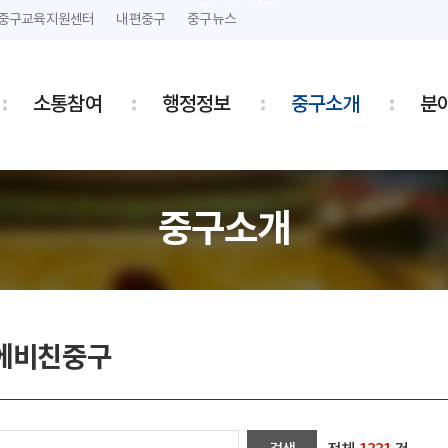
본문 내용 바로가기
주메뉴 바로가기
중구교육지원센터
내편중구
중구뉴스
소통참여
행정정보
중구소개
분
중구소개
에비친중구