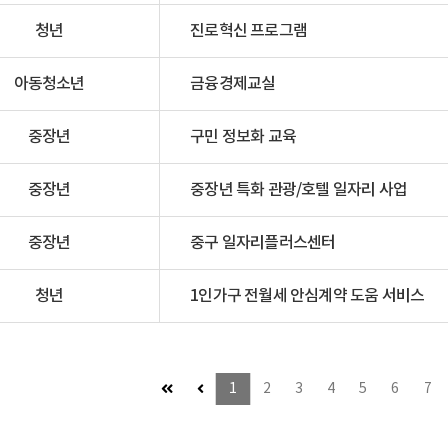
청년
진로혁신 프로그램
아동청소년
금융경제교실
중장년
구민 정보화 교육
중장년
중장년 특화 관광/호텔 일자리 사업
중장년
중구 일자리플러스센터
청년
1인가구 전월세 안심계약 도움 서비스
첫 페이지 (이동불가)
이전 페이지 (이동불가)
1
2
3
4
5
6
7