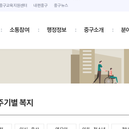
본문 내용 바로가기
주메뉴 바로가기
중구교육지원센터
내편중구
중구뉴스
소통참여
행정정보
중구소개
분
주기별 복지