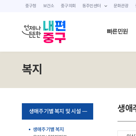
중구청
보건소
중구의회
동주민센터
문화관광
빠른민원
복지
생애
생애주기별 복지 및 시설
생애주기별 복지