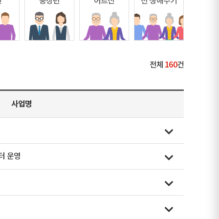
년
중장년
어르신
전 생애주기
전체
160
건
사업명
터 운영