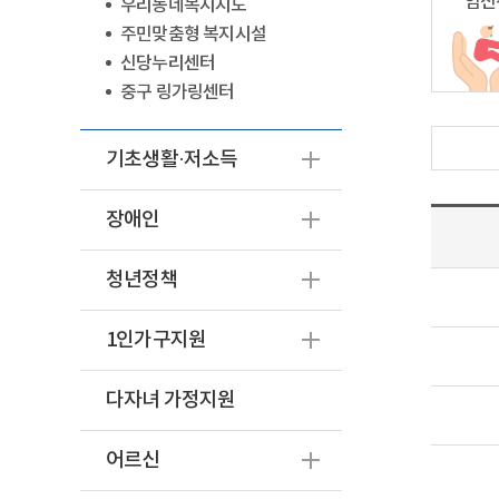
임신
우리동네복지지도
주민맞춤형 복지시설
신당누리센터
중구 링가링센터
기초생활·저소득
장애인
청년정책
1인가구지원
다자녀 가정지원
어르신