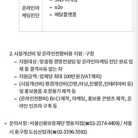
SNS 마케팅
o2o
온라인마
배달플랫폼
케팅진단
2. 시설개선비 및 온라인전환비용 지원 : 구청
지원대상 : 맞춤형 경영컨설팅 및 온라인마케팅 진단 완료 업
체 중 결격사유 없는 자
지원금액 : 업체당 최대 100만원 (VAT제외)
(시설개선비) 환경개선비(간판,어닝,진열장,인테리어비 등)
및 홍보용품·포장용기 제작 등
(온라인전환비) BI·CI 제작, 마케팅, 홍보용 콘텐츠 제작, 온
라인 인프라 구축 등
문의사항 : 서울신용보증재단 명동지점(☎02-2174-4409) / 서울
시 중구청 도심산업과(☎02-3396-5592)