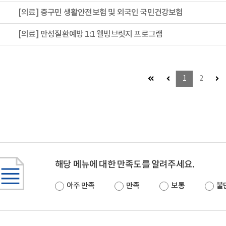
[의료] 중구민 생활안전보험 및 외국인 국민건강보험
[의료] 만성질환예방 1:1 웰빙브릿지 프로그램
첫 페이지 (이동불가)
이전 페이지 (이동불가
다
1
2
해당 메뉴에 대한 만족도를 알려주세요.
아주 만족
만족
보통
불