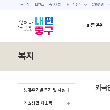
중구청
보건소
중구의회
동주민센터
문화관광
빠른민원
복지
외국인
생애주기별 복지 및 시설
기초생활·저소득