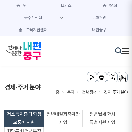
본문 내용 바로가기
주메뉴 바로가기
중구청
보건소
중구의회
동주민센터
문화관광
중구교육지원센터
내편중구
경제·주거 분야
홈
복지
청년정책
경제·주거 분야
저소득계층 대학생
청년내일저축계좌
청년월세 한시
교통비 지원
사업
특별지원 사업
희망두배 청년통장