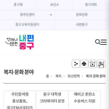
본문 내용 바로가기
주메뉴 바로가기
중구청
보건소
중구의회
동주민센터
문화관광
중구교육지원센터
내편중구
복지·문화 분야
홈
복지
청년정책
복지·문화 분야
주민참여형
중구 대학생
예비군 훈련소
홍보활동,
크리에이터 운영
수송버스 지원
중구FM서포터즈