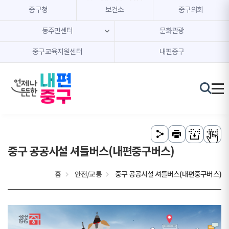
본문 내용 바로가기
주메뉴 바로가기
중구청
보건소
중구의회
동주민센터
문화관광
중구교육지원센터
내편중구
중구 공공시설 셔틀버스(내편중구버스)
홈
안전/교통
중구 공공시설 셔틀버스(내편중구버스)