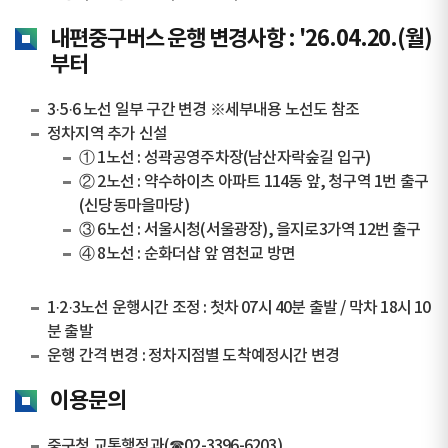
내편중구버스 운행 변경사항 : '26.04.20.(월)
부터
3·5·6 노선 일부 구간 변경 ※세부내용 노선도 참조
정차지역 추가 신설
① 1노선 : 성곽공영주차장(남산자락숲길 입구)
② 2노선 : 약수하이츠 아파트 114동 앞, 청구역 1번 출구
(신당동마을마당)
③ 6노선 : 서울시청(서울광장), 을지로3가역 12번 출구
④ 8노선 : 순화더샵 앞 염천교 방면
1·2·3노선 운행시간 조정 : 첫차 07시 40분 출발 / 막차 18시 10
분 출발
운행 간격 변경 : 정차지점별 도착예정시간 변경
이용문의
중구청 교통행정과(☎02-3396-6203)