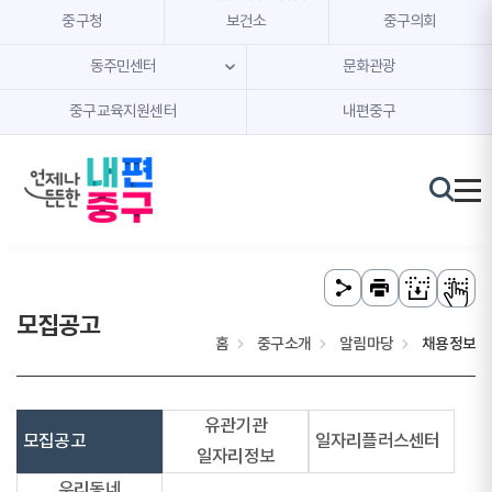
본문 내용 바로가기
주메뉴 바로가기
중구청
보건소
중구의회
동주민센터
문화관광
중구교육지원센터
내편중구
모집공고
홈
중구소개
알림마당
채용정보
유관기관
모집공고
일자리플러스센터
일자리정보
우리동네