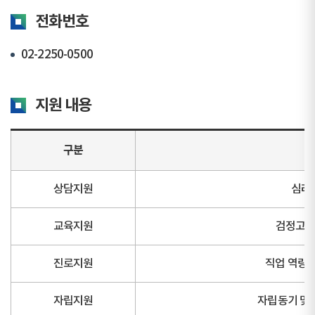
전화번호
02-2250-0500
지원 내용
구분
상담지원
심리적
교육지원
검정고시
진로지원
직업 역량 
자립지원
자립동기 및 